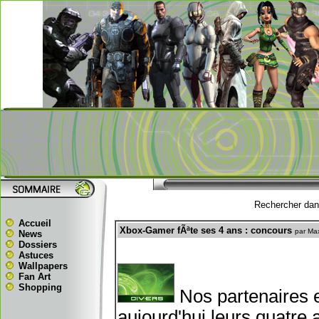
Rechercher dans
Accueil
Xbox-Gamer fÃªte ses 4 ans : concours
par Ma
News
Dossiers
Astuces
Wallpapers
Fan Art
Shopping
Nos partenaires 
aujourd'hui leurs quatre