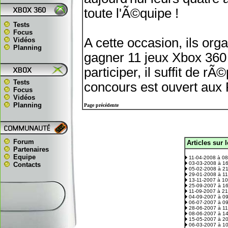
toute l'Ã©quipe !
Tests
Focus
A cette occasion, ils org
Vidéos
Planning
gagner 11 jeux Xbox 360 
participer, il suffit de 
Tests
concours est ouvert aux 
Focus
Vidéos
Planning
Page précédente
Forum
Articles sur 
.
Partenaires
Equipe
11-04-2008 à 0
03-03-2008 à 1
Contacts
05-02-2008 à 2
29-01-2008 à 1
13-11-2007 à 1
25-09-2007 à 1
11-09-2007 à 2
04-09-2007 à 0
06-07-2007 à 0
28-06-2007 à 1
08-06-2007 à 1
15-05-2007 à 2
06-03-2007 à 1