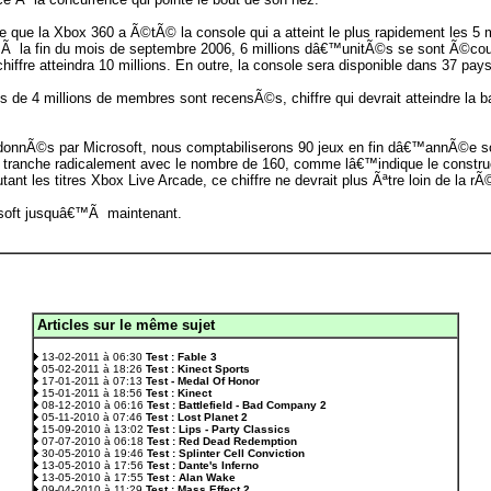
que la Xbox 360 a Ã©tÃ© la console qui a atteint le plus rapidement les 5
 la fin du mois de septembre 2006, 6 millions dâ€™unitÃ©s se sont Ã©cou
iffre atteindra 10 millions. En outre, la console sera disponible dans 37 pa
 de 4 millions de membres sont recensÃ©s, chiffre qui devrait atteindre la b
donnÃ©s par Microsoft, nous comptabiliserons 90 jeux en fin dâ€™annÃ©e s
i tranche radicalement avec le nombre de 160, comme lâ€™indique le constru
t les titres Xbox Live Arcade, ce chiffre ne devrait plus Ãªtre loin de la rÃ
soft jusquâ€™Ã maintenant.
Articles sur le même sujet
.
13-02-2011 à 06:30
Test : Fable 3
05-02-2011 à 18:26
Test : Kinect Sports
17-01-2011 à 07:13
Test - Medal Of Honor
15-01-2011 à 18:56
Test : Kinect
08-12-2010 à 06:16
Test : Battlefield - Bad Company 2
05-11-2010 à 07:46
Test : Lost Planet 2
15-09-2010 à 13:02
Test : Lips - Party Classics
07-07-2010 à 06:18
Test : Red Dead Redemption
30-05-2010 à 19:46
Test : Splinter Cell Conviction
13-05-2010 à 17:56
Test : Dante's Inferno
13-05-2010 à 17:55
Test : Alan Wake
09-04-2010 à 11:29
Test : Mass Effect 2