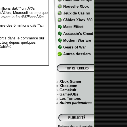
Nouvelle Xbox
 millions dâ€™unitÃ©s
lÃ©es, Microsoft estime que
Jeux de Casino
ys avant la fin dâ€™annÃ©e.
Câbles Xbox 360
arre des 6 millions dâ€™ici
Mass Effect
Assassin's Creed
ortis dans le commerce sur
Modern Warfare
cteur depuis quelques
©alitÃ©.
Gears of War
Autres dossiers
»
Xbox Gamer
»
Xbox.com
»
Gamekult
»
GamerObs
»
Les Tontons
»
Autres partenaires
Politique de confidentialité