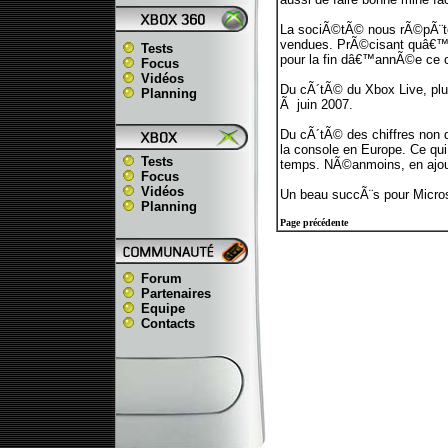
La sociÃ©tÃ© nous rÃ©pÃ¨te 
vendues. PrÃ©cisant quâ€™Ã
Tests
pour la fin dâ€™annÃ©e ce ch
Focus
Vidéos
Du cÃ´tÃ© du Xbox Live, plus
Planning
Ã juin 2007.
Du cÃ´tÃ© des chiffres non 
la console en Europe. Ce qu
Tests
temps. NÃ©anmoins, en ajoutan
Focus
Vidéos
Un beau succÃ¨s pour Micro
Planning
Page précédente
Forum
Partenaires
Equipe
Contacts