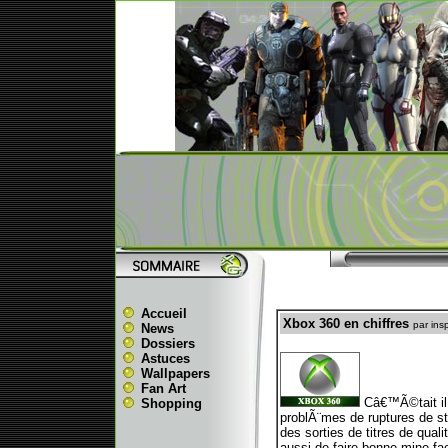
Accueil
Xbox 360 en chiffres
par ins
News
Dossiers
Astuces
Wallpapers
Fan Art
Câ€™Ã©tait il 
Shopping
problÃ¨mes de ruptures de st
des sorties de titres de qua
aussi de faire bonne mine fa