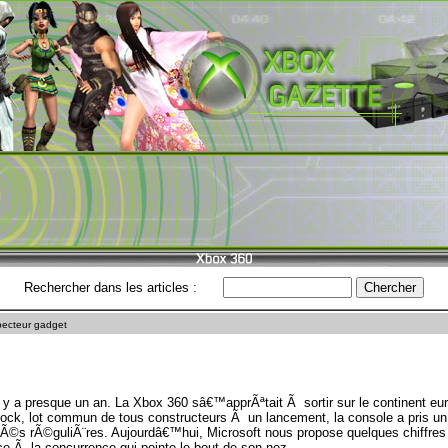
Rechercher dans les articles :
pecteur gadget
y a presque un an. La Xbox 360 sâ€™apprÃªtait Ã sortir sur le continent e
ock, lot commun de tous constructeurs Ã un lancement, la console a pris un
litÃ©s rÃ©guliÃ¨res. Aujourdâ€™hui, Microsoft nous propose quelques chiffres 
ce Ã la concurrence qui pointe le bout de son nez.