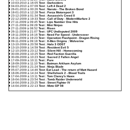
10-03-2010 à 16:05
Test : Darksiders
04-03-2010 à 07:09
Test : Left 4 Dead 2
26-01-2010 à 00:26
Test : Naruto - The Broken Bond
18-01-2010 à 12:28
Test : Forza Motorsport 3
23-12-2009 à 01:34
Test : Assassin's Creed II
22-12-2009 à 19:33
Test : Call of Duty : ModernWarfare 2
27-11-2009 à 09:45
Test : Lips Number One Hits
27-11-2009 à 09:28
Test : Mini Ninjas
27-11-2009 à 08:52
Test : Risen
26-11-2009 à 21:07
Test : UFC Undisputed 2009
19-11-2009 à 16:16
Test : Need For Speed - Undercover
16-11-2009 à 19:23
Test : Operation Flashpoint - Dragon Rising
09-11-2009 à 09:18
Test : X-Men Origins : Wolverine
13-10-2009 à 20:58
Test : Halo 3 ODST
13-10-2009 à 14:59
Test : Resident Evil 5
12-10-2009 à 23:12
Test : Silent Hill - Homecoming
30-09-2009 à 10:25
Test : Red Faction Guerilla
30-09-2009 à 10:23
Test : Sacred 2 Fallen Angel
17-09-2009 à 10:11
Test : Pure
18-09-2009 à 11:10
Test : Batman Arkham Asylum
09-07-2009 à 21:24
Test : Ninja Blade
05-07-2009 à 14:46
Test: Eat Lead - The return of Matt Hazard
18-06-2009 à 14:24
Test : Shellshock 2 - Blood Trails
17-04-2009 à 13:11
Test : Tom Clancy's Hawx
16-04-2009 à 23:54
Test : Tomb Raider Underworld
14-04-2009 à 23:25
Test : Street Fighter IV
14-04-2009 à 22:13
Test : Moto GP 08