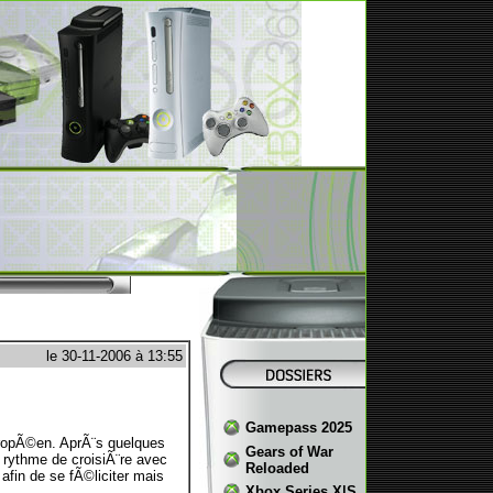
le 30-11-2006 à 13:55
Gamepass 2025
uropÃ©en. AprÃ¨s quelques
Gears of War
 rythme de croisiÃ¨re avec
Reloaded
afin de se fÃ©liciter mais
Xbox Series X|S