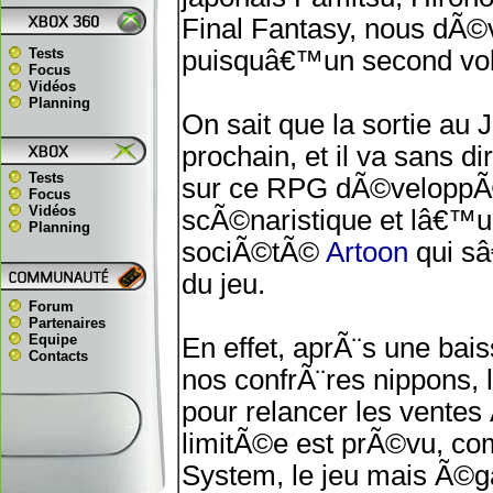
Final Fantasy, nous dÃ©
Tests
puisquâ€™un second vol
Focus
Vidéos
Planning
On sait que la sortie a
prochain, et il va sans
Tests
sur ce RPG dÃ©veloppÃ©
Focus
Vidéos
scÃ©naristique et lâ€™un
Planning
sociÃ©tÃ©
Artoon
qui sâ
du jeu.
Forum
Partenaires
Equipe
En effet, aprÃ¨s une bais
Contacts
nos confrÃ¨res nippons, l
pour relancer les vente
limitÃ©e est prÃ©vu, co
System, le jeu mais Ã©ga