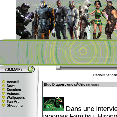
Rechercher dans
Accueil
Blue Dragon : une sÃ©rie
par Nikkos
News
Dossiers
Astuces
Wallpapers
Fan Art
Shopping
Dans une interv
japonais Famitsu, Hiron