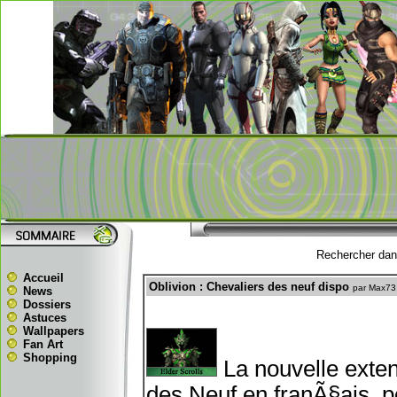
Rechercher dans
Accueil
Oblivion : Chevaliers des neuf dispo
par Max73
News
Dossiers
Astuces
Wallpapers
Fan Art
Shopping
La nouvelle exten
des Neuf en franÃ§ais, p