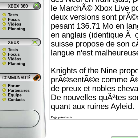
le MarchÃ© Xbox Live pour
Tests
deux versions sont prÃ©s
Focus
pesant 136.71 Mo en lang
Vidéos
Planning
en anglais (identique Ã 
suisse propose de son c
Tests
langue n'est malheureu
Focus
Vidéos
Planning
Knights of the Nine propo
prÃ©sentÃ©e comme Ã©tan
Forum
de preux et nobles cheval
Partenaires
Equipe
De nouvelles quÃªtes so
Contacts
quant aux ruines Ayleid.
Page précédente