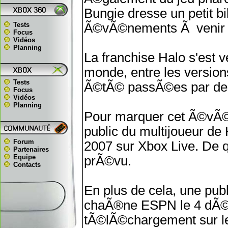
Bungie dresse un petit bi
Tests
Ã©vÃ©nements Ã venir c
Focus
Vidéos
Planning
La franchise Halo s'est 
monde, entre les version
Tests
Ã©tÃ© passÃ©es par des 
Focus
Vidéos
Planning
Pour marquer cet Ã©vÃ©
public du multijoueur de
Forum
2007 sur Xbox Live. De q
Partenaires
Equipe
prÃ©vu.
Contacts
En plus de cela, une pub
chaÃ®ne ESPN le 4 dÃ©c
tÃ©lÃ©chargement sur le