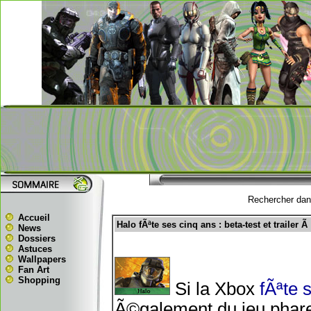
Rechercher dans
Accueil
Halo fÃªte ses cinq ans : beta-test et trailer Ã
News
Dossiers
Astuces
Wallpapers
Fan Art
Shopping
Si la Xbox
fÃªte 
Ã©galement du jeu phare 