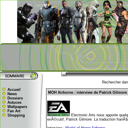
Rechercher dans
Accueil
MOH Airborne : interview de Patrick Gilmore
News
Dossiers
Astuces
Wallpapers
Fan Art
Electronic Arts nous apporte quel
Shopping
exÃ©cutif, Patrick Gilmore. La traduction fran
Interview :
Medal of Honor Airborne