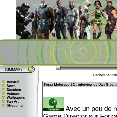
Rechercher dans
Accueil
Forza Motorsport 2 : interview de Dan Greena
News
Dossiers
Astuces
Wallpapers
Fan Art
Shopping
Avec un peu de re
Game Director sur Forza