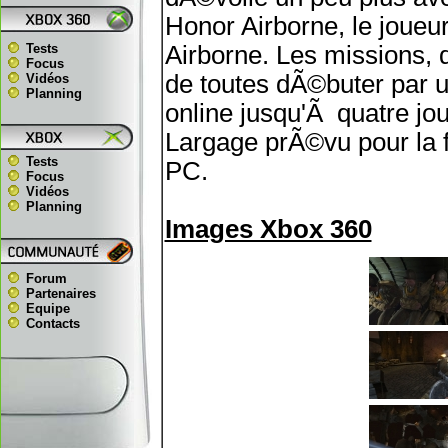
Honor Airborne, le joueu
Tests
Airborne. Les missions, d
Focus
de toutes dÃ©buter par 
Vidéos
Planning
online jusqu'Ã quatre jou
Largage prÃ©vu pour la 
Tests
PC.
Focus
Vidéos
Planning
Images Xbox 360
Forum
Partenaires
Equipe
Contacts