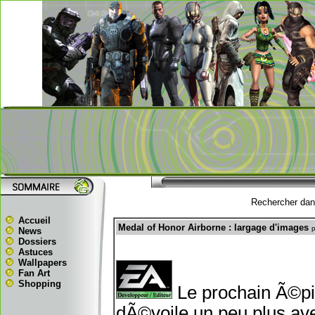
Rechercher dans
Accueil
Medal of Honor Airborne : largage d'images
p
News
Dossiers
Astuces
Wallpapers
Fan Art
Shopping
Le prochain Ã©pi
dÃ©voile un peu plus av