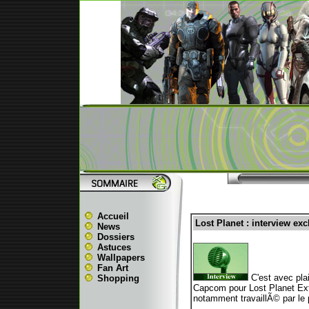
Accueil
Lost Planet : interview ex
News
Dossiers
Astuces
Wallpapers
Fan Art
C'est avec pla
Shopping
Capcom pour Lost Planet Ext
notamment travaillÃ© par le