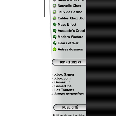
Nouvelle Xbox
Jeux de Casino
Câbles Xbox 360
Mass Effect
Assassin's Creed
Modern Warfare
Gears of War
Autres dossiers
»
Xbox Gamer
»
Xbox.com
»
Gamekult
»
GamerObs
»
Les Tontons
»
Autres partenaires
Politique de confidentialité