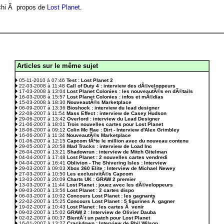
uchi Ã propos de
Lost Planet
.
Articles sur le même sujet
.
05-11-2010 à 07:46
Test : Lost Planet 2
22-03-2008 à 11:48
Call of Duty 4 : interview des dÃ©veloppeurs
17-03-2008 à 13:04
Lost Planet Colonies : les nouveautÃ©s en dÃ©tails
16-03-2008 à 15:57
Lost Planet Colonies : infos et mÃ©dias
15-03-2008 à 18:30
NouveautÃ©s Marketplace
06-09-2007 à 13:36
Bioshock : interview du lead designer
22-08-2007 à 11:54
Mass Effect : interview de Casey Hudson
29-06-2007 à 13:42
Overlord : interview du Lead Designer
21-06-2007 à 18:01
Trois nouvelles cartes pour Lost Planet
18-06-2007 à 09:12
Colin Mc Rae : Dirt - Interview d'Alex Grimbley
16-06-2007 à 11:34
NouveautÃ©s Marketplace
01-06-2007 à 12:15
Capcom fÃªte le million avec du nouveau contenu
29-05-2007 à 20:58
Mad Tracks : interview de Load Inc
26-04-2007 à 13:21
Shadowrun : interview de Mitch Gitelman
04-04-2007 à 17:48
Lost Planet : 2 nouvelles cartes vendredi
04-04-2007 à 16:41
Oblivion - The Shivering Isles : Interview
29-03-2007 à 09:03
Xbox 360 Elite : Interview de Michael Newey
27-03-2007 à 10:50
Les exclusivitÃ©s Capcom
13-03-2007 à 20:09
Charts UK : GRAW 2 premier
13-03-2007 à 11:44
Lost Planet : jouez avec les dÃ©veloppeurs
09-03-2007 à 13:56
Lost Planet : 2 cartes dispo
06-03-2007 à 10:02
Concours Lost Planet : les gagnants
22-02-2007 à 15:25
Concours Lost Planet : 5 figurines Ã gagner
19-02-2007 à 10:43
Lost Planet : les cartes Ã venir
09-02-2007 à 15:02
GRAW 2 : Interview de Olivier Dauba
02-02-2007 à 00:37
BientÃ´t un patch pour Lost Planet
16-01-2007 à 13:27
Crackdown : Interview de Phil Wilson