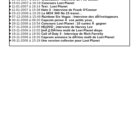
15-01-2007 à 16:19
Concours Lost Planet
11-01-2007 à 16:14
Test : Lost Planet
11-01-2007 à 15:38
Halo 3 : Interview de Frank O'Connor
23-12-2006 à 10:26
Le MOX 360 No 15 transi...
07-12-2006 à 15:49
Rainbow Six Vegas : Interview des dÃ©veloppeurs
30-11-2006 à 09:20
Capcom pense Ã vos petits yeux
29-11-2006 à 10:54
Concours Lost Planet : 10 cartes Ã gagner
27-11-2006 à 13:55
HD-DVD : interview de Harvey Lee
23-11-2006 à 12:02
[mÃ j] DÃ©mo multi de Lost Planet dispo
19-11-2006 à 19:50
Call of Duty 3 : Interview de Rich Farrelly
10-11-2006 à 16:20
Capcom annonce la dÃ©mo multi de Lost Planet
06-11-2006 à 15:18
Une version collector pour Lost Planet