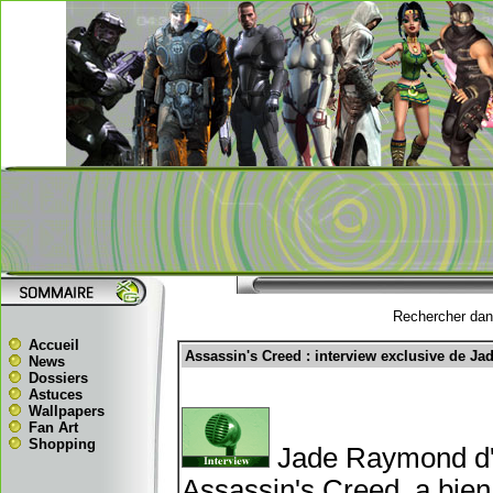
Rechercher dans
Accueil
Assassin's Creed : interview exclusive de J
News
Dossiers
Astuces
Wallpapers
Fan Art
Shopping
Jade Raymond d'U
Assassin's Creed, a bie