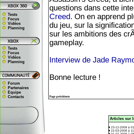
questions dans cette int
Tests
Creed
. On en apprend pl
Focus
du jeu, sur la significati
Vidéos
Planning
sur les ambitions des crÃ
gameplay.
Tests
Focus
Vidéos
Interview de Jade Raym
Planning
Bonne lecture !
Forum
Partenaires
Equipe
Contacts
Page précédente
Articles sur 
.
23-12-2009 à 0
22-03-2008 à 1
01-02-2008 à 0