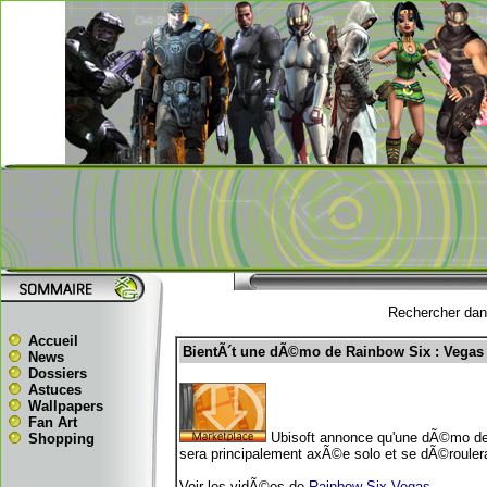
Rechercher dans
Accueil
BientÃ´t une dÃ©mo de Rainbow Six : Vegas
News
Dossiers
Astuces
Wallpapers
Fan Art
Ubisoft annonce qu'une dÃ©mo de R
Shopping
sera principalement axÃ©e solo et se dÃ©roulera
Voir les vidÃ©os de
Rainbow Six Vegas
.