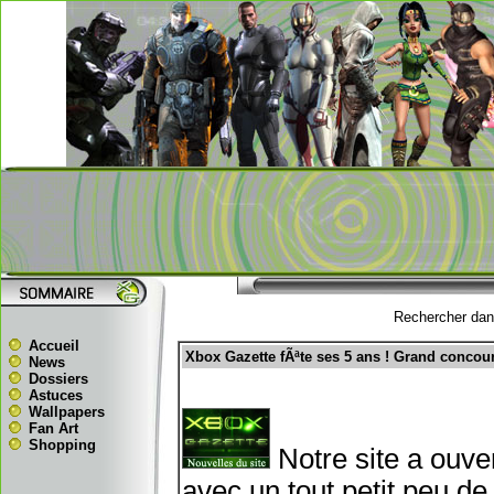
Rechercher dans
Accueil
Xbox Gazette fÃªte ses 5 ans ! Grand concour
News
Dossiers
Astuces
Wallpapers
Fan Art
Shopping
Notre site a ouver
avec un tout petit peu de