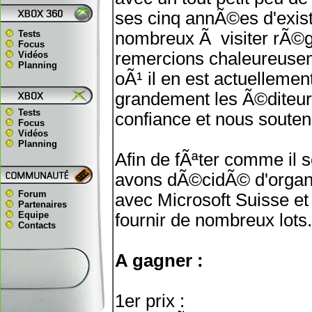
ses cinq annÃ©es d'exist
Tests
nombreux Ã visiter rÃ©g
Focus
remercions chaleureuseme
Vidéos
Planning
oÃ¹ il en est actuellem
grandement les Ã©diteurs
Tests
confiance et nous soutenir
Focus
Vidéos
Planning
Afin de fÃªter comme il s
avons dÃ©cidÃ© d'organ
Forum
avec Microsoft Suisse et
Partenaires
Equipe
fournir de nombreux lots.
Contacts
A gagner :
1er prix :