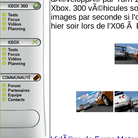
Xbox. 300 vÃ©hicules son
Tests
images par seconde si l'
Focus
hier soir lors de l'X06 Ã
Vidéos
Planning
Tests
Focus
Vidéos
Planning
Forum
Partenaires
Equipe
Contacts