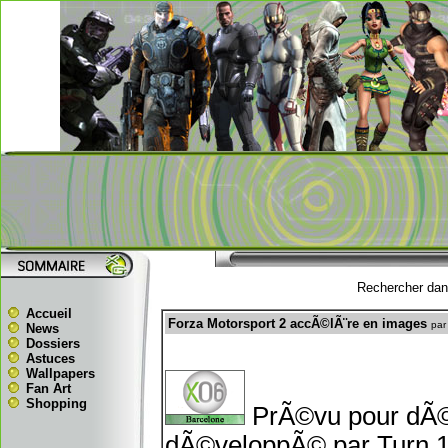
Rechercher dans
Accueil
Forza Motorsport 2 accÃ©lÃ¨re en images
par
News
Dossiers
Astuces
Wallpapers
Fan Art
Shopping
PrÃ©vu pour dÃ©b
dÃ©veloppÃ© par Turn 10