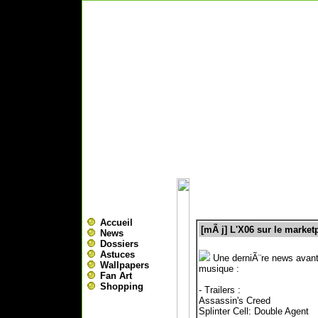
Accueil
[mÃ j] L'X06 sur le marketp
News
Dossiers
Astuces
Une derniÃ¨re news avant u
Wallpapers
musique :
Fan Art
Shopping
- Trailers :
Assassin's Creed
Splinter Cell: Double Agent