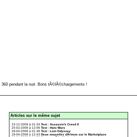
ox 360 pendant la nuit. Bons tÃ©lÃ©chargements !
Articles sur le même sujet
.
23-12-2009 à 01:34
Test : Assassin's Creed II
25-02-2009 à 12:06
Test : Halo Wars
29-04-2008 à 01:38
Test : Lost Odyssey
19-04-2008 à 12:43
Deux nouvelles dÃ©mos sur le Marketplace