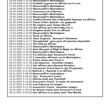
16-04-2008 à 14:58
NouveautÃ©s Marketplace
01-04-2008 à 20:18
Football et guerre en dÃ©mo sur le Live
27-03-2008 à 12:55
NouveautÃ©s Marketplace
15-03-2008 à 18:30
NouveautÃ©s Marketplace
03-03-2008 à 16:25
Concours Lost Odyssey
28-02-2008 à 11:09
NouveautÃ©s Marketplace
15-02-2008 à 14:44
NouveautÃ©s Marketplace
02-02-2008 à 15:51
Conflict Denied Ops et Beautiful Katamari en dÃ©mo
01-02-2008 à 08:50
Game Critics Awards : les gagnants
24-01-2008 à 20:28
Du contenu pour Guitar Hero III
24-01-2008 à 10:53
Une dÃ©mo pour Devil May Cry 4
18-01-2008 à 20:38
Kingdom Under Fire en dÃ©mo
17-01-2008 à 10:45
NouveautÃ©s Marketplace
15-01-2008 à 11:10
Turok en dÃ©mo
10-01-2008 à 09:06
Xbox Originals : Burnout 3 Takedown
08-01-2008 à 12:17
Stranglehold : gros pack d'extension disponible
08-01-2008 à 11:13
The Club en dÃ©mo
05-01-2008 à 12:53
NouveautÃ©s Marketplace
21-12-2007 à 12:00
Dark Messiah of Might & Magic en dÃ©mo
20-12-2007 à 18:40
NouveautÃ©s Marketplace
14-12-2007 à 15:23
2.5 millions pour Assassin's Creed
13-12-2007 à 12:00
2 nouvelles dÃ©mos sur le Marketplace
07-12-2007 à 21:12
Packs dispo pour Forza 2
06-12-2007 à 17:58
Lost Odyssey : nouvelles images
06-12-2007 à 14:13
Une dÃ©mo pour Burnout Paradise
06-12-2007 à 13:34
Assassin's Creed dans le top 10 japonais
22-11-2007 à 11:36
Half-Life 2 - Episode 2 en dÃ©mo
22-11-2007 à 09:58
NouveautÃ©s marketplace
19-11-2007 à 09:41
Test : Assassin's Creed
14-11-2007 à 13:22
DÃ©mo multi pou TimeShift
13-11-2007 à 13:00
Assassin's Creed : le trailer de lancement
12-11-2007 à 19:08
Lost Odyssey en images
12-11-2007 à 17:46
Assassin's Creed : nouvelles images
10-11-2007 à 20:33
Un dernier trailer pour Assassin's Creed
09-11-2007 à 09:24
Une dÃ©mo et un patch pour Two Worlds