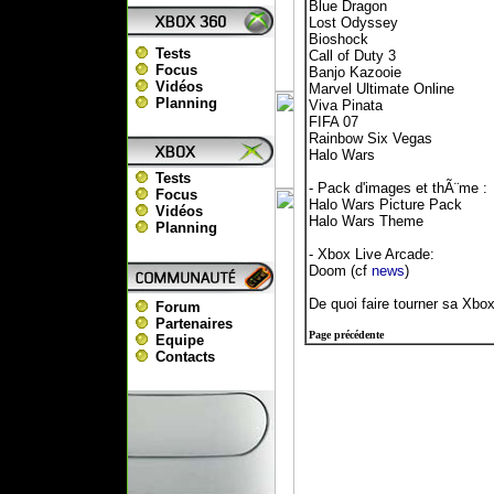
Blue Dragon
Lost Odyssey
Bioshock
Tests
Call of Duty 3
Focus
Banjo Kazooie
Vidéos
Marvel Ultimate Online
Planning
Viva Pinata
FIFA 07
Rainbow Six Vegas
Halo Wars
Tests
- Pack d'images et thÃ¨me :
Focus
Halo Wars Picture Pack
Vidéos
Halo Wars Theme
Planning
- Xbox Live Arcade:
Doom (cf
news
)
De quoi faire tourner sa Xb
Forum
Partenaires
Page précédente
Equipe
Contacts