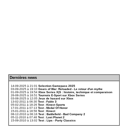
D
ernières news
.
14-09-2025 à 21:01
Selection Gamepass 2025
03-09-2025 à 19:10
Gears of War: Reloaded - Le retour d'un mythe
01-09-2025 à 19:54
Xbox Series X|S : histoire, technique et comparaison
26-08-2025 à 16:51
Tournois E-Sport sur Xbox Series
03-08-2025 à 12:05
Jeux de hasard sur Xbox
13-02-2011 à 06:30
Test : Fable 3
05-02-2011 à 18:26
Test : Kinect Sports
17-01-2011 à 07:13
Test - Medal Of Honor
15-01-2011 à 18:56
Test : Kinect
08-12-2010 à 06:16
Test : Battlefield - Bad Company 2
05-11-2010 à 07:46
Test : Lost Planet 2
15-09-2010 à 13:02
Test : Lips - Party Classics