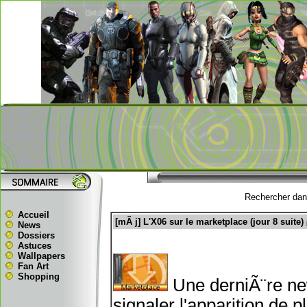
Rechercher dans
Accueil
[mÃ j] L'X06 sur le marketplace (jour 8 suite)
News
Dossiers
Astuces
Wallpapers
Fan Art
Shopping
Une derniÃ¨re ne
signaler l'apparition de p