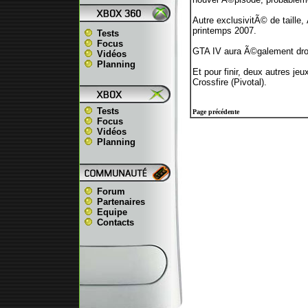
Autre exclusivitÃ© de taille
printemps 2007.
Tests
Focus
GTA IV aura Ã©galement dro
Vidéos
Planning
Et pour finir, deux autres j
Crossfire (Pivotal).
Tests
Page précédente
Focus
Vidéos
Planning
Forum
Partenaires
Equipe
Contacts