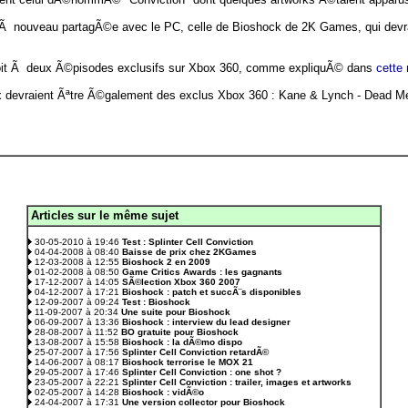
, Ã nouveau partagÃ©e avec le PC, celle de Bioshock de 2K Games, qui devrai
it Ã deux Ã©pisodes exclusifs sur Xbox 360, comme expliquÃ© dans
cette
eux devraient Ãªtre Ã©galement des exclus Xbox 360 : Kane & Lynch - Dead Men
Articles sur le même sujet
.
30-05-2010 à 19:46
Test : Splinter Cell Conviction
04-04-2008 à 08:40
Baisse de prix chez 2KGames
12-03-2008 à 12:55
Bioshock 2 en 2009
01-02-2008 à 08:50
Game Critics Awards : les gagnants
17-12-2007 à 14:05
SÃ©lection Xbox 360 2007
04-12-2007 à 17:21
Bioshock : patch et succÃ¨s disponibles
12-09-2007 à 09:24
Test : Bioshock
11-09-2007 à 20:34
Une suite pour Bioshock
06-09-2007 à 13:36
Bioshock : interview du lead designer
28-08-2007 à 11:52
BO gratuite pour Bioshock
13-08-2007 à 15:58
Bioshock : la dÃ©mo dispo
25-07-2007 à 17:56
Splinter Cell Conviction retardÃ©
14-06-2007 à 08:17
Bioshock terrorise le MOX 21
29-05-2007 à 17:46
Splinter Cell Conviction : one shot ?
23-05-2007 à 22:21
Splinter Cell Conviction : trailer, images et artworks
02-05-2007 à 14:28
Bioshock : vidÃ©o
24-04-2007 à 17:31
Une version collector pour Bioshock