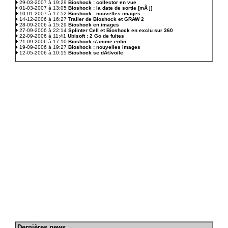
29-03-2007 à 19:29
Bioshock : collector en vue
01-03-2007 à 13:05
Bioshock : la date de sortie [mÃ j]
10-01-2007 à 17:52
Bioshock : nouvelles images
14-12-2006 à 16:27
Trailer de Bioshock et GRAW 2
28-09-2006 à 15:29
Bioshock en images
27-09-2006 à 22:14
Splinter Cell et Bioshock en exclu sur 360
22-09-2006 à 11:41
Ubisoft : 2 Go de fuites
21-09-2006 à 17:10
Bioshock s'anime enfin
19-09-2006 à 19:27
Bioshock : nouvelles images
12-05-2006 à 10:15
Bioshock se dÃ©voile
D
ernières news
.