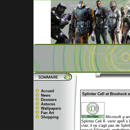
Accueil
Splinter Cell et Bioshock 
News
Dossiers
Astuces
Wallpapers
Fan Art
Microsoft a an
Shopping
Splinter Cell Ã venir aprÃ¨s
clair, il ne s'agit pas de Sp
nouvel Ã©pisode, probablem