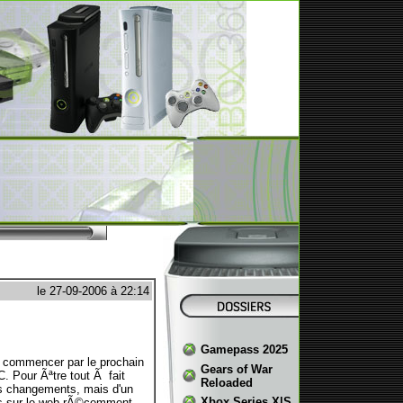
le 27-09-2006 à 22:14
Gamepass 2025
Ã commencer par le prochain
Gears of War
. Pour Ãªtre tout Ã fait
Reloaded
ans changements, mais d'un
Xbox Series X|S
s sur le web rÃ©cemment.