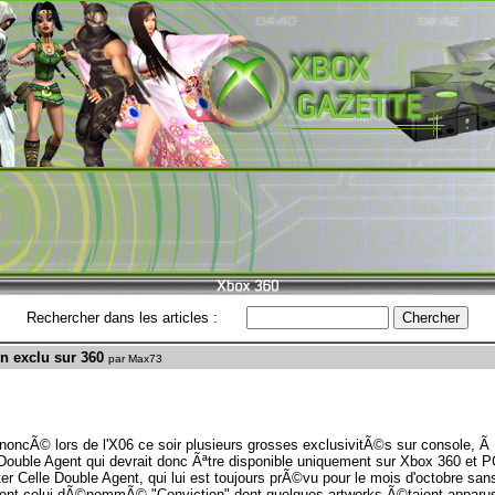
Rechercher dans les articles :
en exclu sur 360
par Max73
noncÃ© lors de l'X06 ce soir plusieurs grosses exclusivitÃ©s sur console, 
 Double Agent qui devrait donc Ãªtre disponible uniquement sur Xbox 360 et PC
linter Celle Double Agent, qui lui est toujours prÃ©vu pour le mois d'octobre s
ent celui dÃ©nommÃ© "Conviction" dont quelques artworks Ã©taient apparu