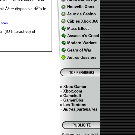
Nouvelle Xbox
t Ãªtre disponible dÃ¨s le
Jeux de Casino
Câbles Xbox 360
 news
.
Mass Effect
 (IO Interactive) et
Assassin's Creed
Modern Warfare
Gears of War
Autres dossiers
»
Xbox Gamer
»
Xbox.com
»
Gamekult
»
GamerObs
»
Les Tontons
»
Autres partenaires
Politique de confidentialité