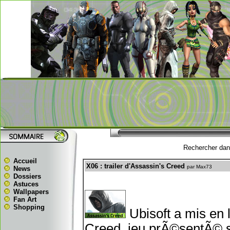
Rechercher dans
Accueil
X06 : trailer d'Assassin's Creed
par Max73
News
Dossiers
Astuces
Wallpapers
Fan Art
Shopping
Ubisoft a mis en 
Creed, jeu prÃ©sentÃ© s