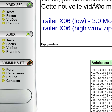
Cette nouvelle vidÃ©o m
Tests
Focus
trailer X06 (low) - 3.0 
Vidéos
Planning
trailer X06 (high wmv zi
Tests
Focus
Page précédente
Vidéos
Planning
Articles sur 
.
Forum
23-12-2009 à 0
Partenaires
01-02-2008 à 0
14-12-2007 à 1
Equipe
06-12-2007 à 1
Contacts
19-11-2007 à 0
13-11-2007 à 1
12-11-2007 à 1
10-11-2007 à 2
06-11-2007 à 1
25-10-2007 à 2
23-10-2007 à 2
18-10-2007 à 1
16-10-2007 à 0
06-10-2007 à 2
26-09-2007 à 1
22-08-2007 à 1