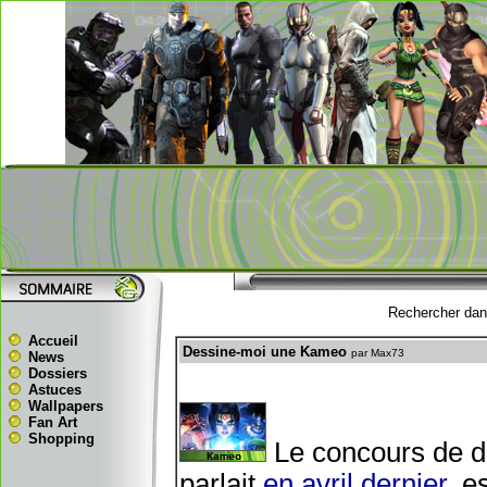
Rechercher dans
Accueil
Dessine-moi une Kameo
par Max73
News
Dossiers
Astuces
Wallpapers
Fan Art
Shopping
Le concours de d
parlait
en avril dernier
, e