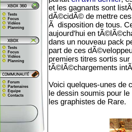
et les gagnants sont lis
Tests
dÃ©cidÃ© de mettre ces 
Focus
Ã disposition de tous. C
Vidéos
Planning
aujourd'hui en tÃ©lÃ©ch
dans un nouveau pack pes
Tests
part de ces dÃ©veloppeur
Focus
Vidéos
premiers titres sortis su
Planning
tÃ©lÃ©chargements intÃ©
Forum
Voici quelques-unes de 
Partenaires
Equipe
le dessin soumis pour le 
Contacts
les graphistes de Rare.