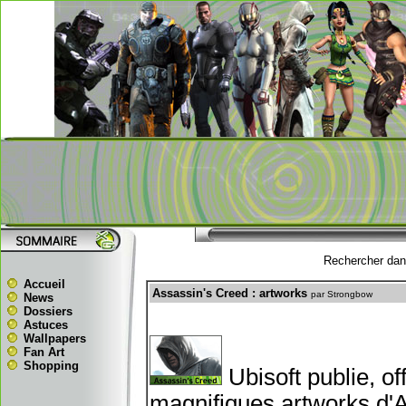
Rechercher dans
Accueil
Assassin's Creed : artworks
par Strongbow
News
Dossiers
Astuces
Wallpapers
Fan Art
Shopping
Ubisoft publie, of
magnifiques artworks d'