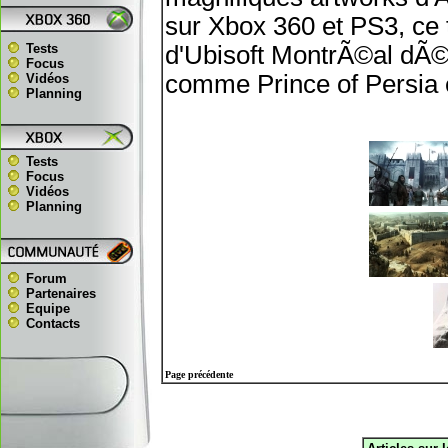
sur Xbox 360 et PS3, ce 
Tests
d'Ubisoft MontrÃ©al dÃ©
Focus
comme Prince of Persia et
Vidéos
Planning
Tests
Focus
Vidéos
Planning
Forum
Partenaires
Equipe
Contacts
Page précédente