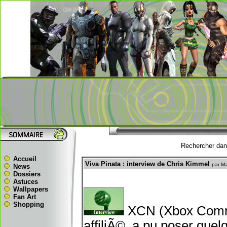
Rechercher dans
Accueil
Viva Pinata : interview de Chris Kimmel
par M
News
Dossiers
Astuces
Wallpapers
Fan Art
Shopping
XCN (Xbox Commu
affiliÃ©, a pu poser que