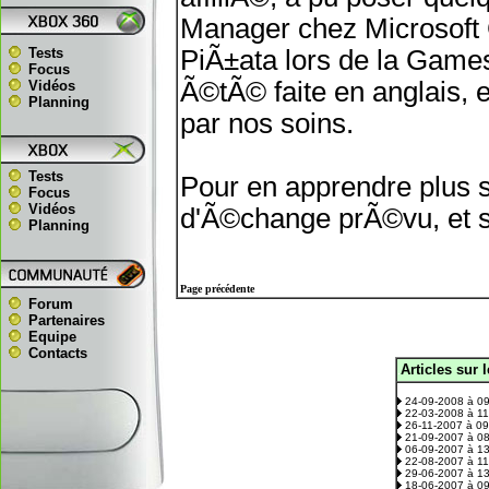
Manager chez Microsoft 
Tests
PiÃ±ata lors de la Games
Focus
Ã©tÃ© faite en anglais, 
Vidéos
Planning
par nos soins.
Tests
Pour en apprendre plus s
Focus
Vidéos
d'Ã©change prÃ©vu, et su
Planning
Page précédente
Forum
Partenaires
Equipe
Contacts
Articles sur 
.
24-09-2008 à 0
22-03-2008 à 1
26-11-2007 à 0
21-09-2007 à 0
06-09-2007 à 1
22-08-2007 à 1
29-06-2007 à 1
18-06-2007 à 0