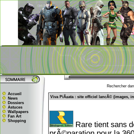
Rechercher dans
Accueil
Viva PiÃ±ata : site officiel lancÃ© (images, inf
News
Dossiers
Astuces
Wallpapers
Fan Art
Shopping
Rare tient sans do
prÃ©paration pour la 36