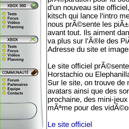
d'un nouveau site officie
Tests
kitsch qui lance l'intro 
Focus
nous prÃ©sente les piÃ±a
Vidéos
Planning
avant tout. Ils aiment da
va plus sur l'Ã®le des Pi
Tests
Adresse du site et images
Focus
Vidéos
Planning
Le site officiel prÃ©sent
Horstachio ou Elephanill
Forum
Sur le site, on trouve d
Partenaires
Equipe
avatars ainsi que des so
Contacts
prochaine, des mini-jeux 
mÃªme pour des vidÃ©os.
Le site officiel