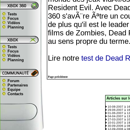
Resident Evil. Avec Dead
Tests
360 s'avÃ¨re Ãªtre un co
Focus
de plus qu'il est le lead
Vidéos
Planning
films de Zombies, Dead 
au sens propre du terme
Tests
Focus
Vidéos
Lire notre
test de Dead R
Planning
Page précédente
Forum
Partenaires
Equipe
Contacts
Articles sur 
.
10-08-2007 à 1
29-06-2007 à 1
01-06-2007 à 1
04-04-2007 à 1
27-03-2007 à 1
10-01-2007 à 1
30-09-2006 à 0
12-09-2006 à 0