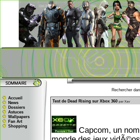
Rechercher dans
Accueil
Test de Dead Rising sur Xbox 360
par Xav
News
Dossiers
Astuces
Wallpapers
Fan Art
Shopping
Capcom, un nom q
monde des jeux vidÃ©os d