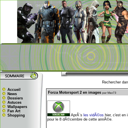
Rechercher dans
Accueil
Forza Motorsport 2 en images
par Max73
News
Dossiers
Astuces
Wallpapers
Fan Art
AprÃ¨s
les vidÃ©os
hier, c'est en 
Shopping
pour le 8 dÃ©cembre de cette annÃ©e.