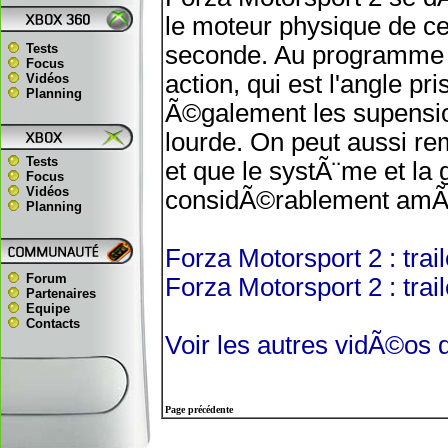
le moteur physique de ce
Tests
seconde. Au programme 
Focus
action, qui est l'angle pr
Vidéos
Planning
Ã©galement les supensi
lourde. On peut aussi re
Tests
et que le systÃ¨me et l
Focus
Vidéos
considÃ©rablement amÃ
Planning
Forza Motorsport 2 : tra
Forum
Forza Motorsport 2 : tr
Partenaires
Equipe
Contacts
Voir les autres vidÃ©os 
Page précédente