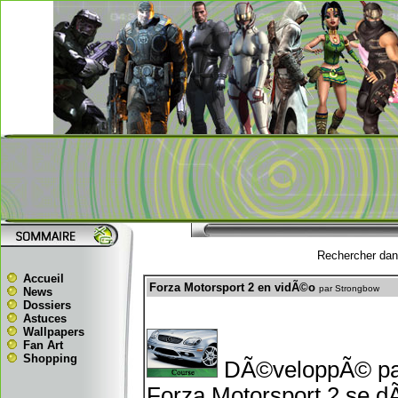
Rechercher dans
Accueil
Forza Motorsport 2 en vidÃ©o
par Strongbow
News
Dossiers
Astuces
Wallpapers
Fan Art
Shopping
DÃ©veloppÃ© par 
Forza Motorsport 2 se dÃ