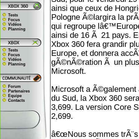
ainsi que ceux de Hongr
Tests
Pologne Ã©largira la p
Focus
qui regroupe lâ€™Europe
Vidéos
Planning
ainsi de 16 Ã 21 pays.
Xbox 360 fera grandir p
Tests
Europe, et donnera accÃ¨
Focus
Vidéos
gÃ©nÃ©ration Ã un plus
Planning
Microsoft.
Forum
Microsoft a Ã©galement a
Partenaires
Equipe
du Sud, la Xbox 360 sera
Contacts
3,699. La version Core 
2,699.
â€œNous sommes trÃ¨s 