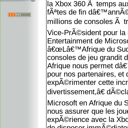
la Xbox 360 Ã temps aux 
fÃªtes de fin dâ€™annÃ
millions de consoles Ã t
Vice-PrÃ©sident pour la
Entertainment de Microso
â€œLâ€™Afrique du Sud 
consoles de jeu grandit 
Afrique nous permet dâ
pour nos partenaires, e
expÃ©rimenter cette inc
divertissement,â€ dÃ©c
Microsoft en Afrique 
nous assurer que les jou
expÃ©rience avec la Xbox
de disposer immÃ©diate