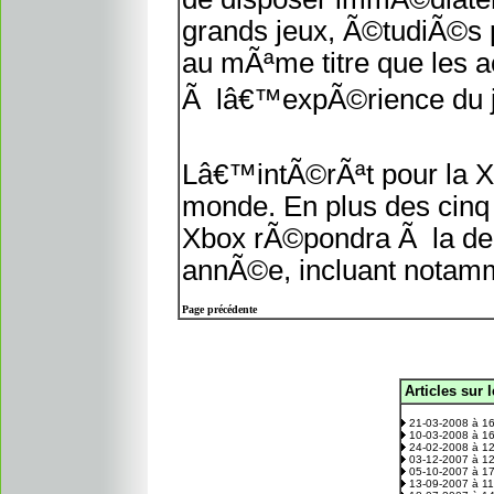
grands jeux, Ã©tudiÃ©s p
au mÃªme titre que les 
Ã lâ€™expÃ©rience du j
Lâ€™intÃ©rÃªt pour la X
monde. En plus des cin
Xbox rÃ©pondra Ã la dema
annÃ©e, incluant notamm
Page précédente
Articles sur 
.
21-03-2008 à 1
10-03-2008 à 1
24-02-2008 à 1
03-12-2007 à 1
05-10-2007 à 1
13-09-2007 à 1