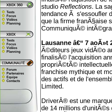
studio
Reflections
. La s
Tests
tendance Ã s'essoufler 
Focus
que la firme franÃ§aise s
Vidéos
Planning
CommuniquÃ© intÃ©gral 
Tests
Lausanne â€“ 7 aoÃ»t 
Focus
Vidéos
Ã©diteurs jeux vidÃ©o 
Planning
finalisÃ© l'acquisition a
propriÃ©tÃ© intellectuell
Forum
franchise mythique et mo
Partenaires
Equipe
des actifs et de l'ensemb
Contacts
Limited.
DriverÂ® est une marque
de 14 millions d'unitÃ©s