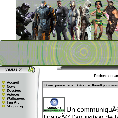
Rechercher dans
Accueil
Driver passe dans l'Ã©curie Ubisoft
par Sam Fis
News
Dossiers
Astuces
Wallpapers
Fan Art
Shopping
Un communiquÃ© n
finalisÃ© l'aquisition de 