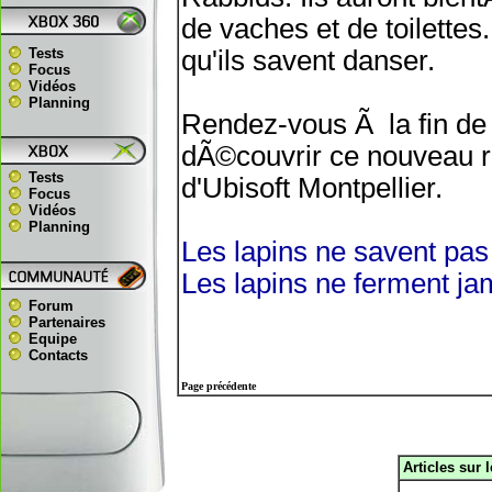
de vaches et de toilettes.
Tests
qu'ils savent danser.
Focus
Vidéos
Planning
Rendez-vous Ã la fin de 
dÃ©couvrir ce nouveau 
Tests
d'Ubisoft Montpellier.
Focus
Vidéos
Planning
Les lapins ne savent pas 
Les lapins ne ferment ja
Forum
Partenaires
Equipe
Contacts
Page précédente
Articles sur 
.