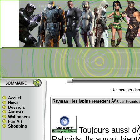
Rechercher dans
Accueil
Rayman : les lapins remettent Ã§a
par Strongbo
News
Dossiers
Astuces
Wallpapers
Fan Art
Shopping
Toujours aussi d
Rabbids. Ils auront bientÃ