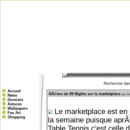
Rechercher dans
Accueil
DÃ©mo de 99 Nights sur le marketplace
par S
News
Dossiers
Astuces
Wallpapers
Le marketplace est en 
Fan Art
Shopping
la semaine puisque aprÃ
Table Tennis c'est celle