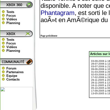
disponible. A noter que
Phantagram
, est sorti l
Tests
Focus
aoÃ»t en AmÃ©rique du N
Vidéos
Planning
Page précédente
Tests
Focus
Vidéos
Planning
Articles sur 
.
03-09-2006 à 1
28-07-2006 à 1
03-07-2006 à 2
Forum
09-06-2006 à 1
Partenaires
31-03-2006 à 2
02-03-2006 à 1
Equipe
17-02-2006 à 2
Contacts
29-11-2005 à 2
28-11-2005 à 1
16-11-2005 à 2
05-10-2005 à 0
17-09-2005 à 0
13-05-2005 à 1