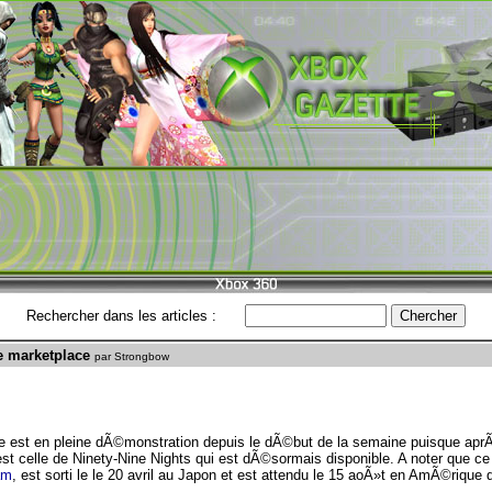
Rechercher dans les articles :
e marketplace
par Strongbow
 est en pleine dÃ©monstration depuis le dÃ©but de la semaine puisque apr
'est celle de Ninety-Nine Nights qui est dÃ©sormais disponible. A noter que c
am
, est sorti le le 20 avril au Japon et est attendu le 15 aoÃ»t en AmÃ©rique