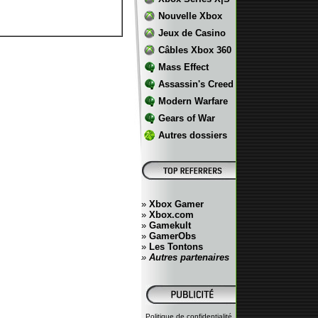
Nouvelle Xbox
Jeux de Casino
Câbles Xbox 360
Mass Effect
Assassin's Creed
Modern Warfare
Gears of War
Autres dossiers
»
Xbox Gamer
»
Xbox.com
»
Gamekult
»
GamerObs
»
Les Tontons
»
Autres partenaires
Politique de confidentialité