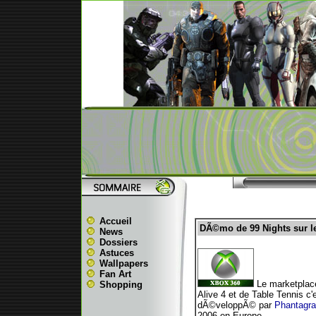
Accueil
DÃ©mo de 99 Nights sur l
News
Dossiers
Astuces
Wallpapers
Fan Art
Le marketplace
Shopping
Alive 4 et de Table Tennis c
dÃ©veloppÃ© par
Phantagr
2006 en Europe.