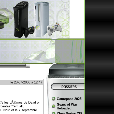
le 28-07-2006 à 12:47
Gamepass 2025
Ã¨s les dÃ©mos de Dead or
Gears of War
e beatâ€™em all,
Reloaded
 du Nord et le 7 septembre
Xbox Series X|S