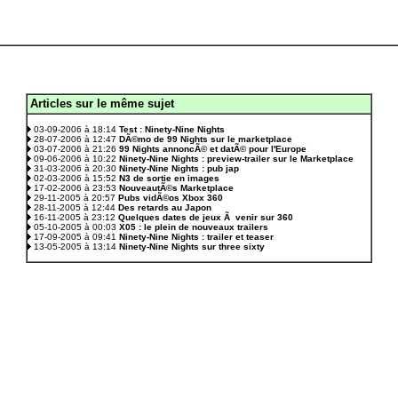
Articles sur le même sujet
.
03-09-2006 à 18:14
Test : Ninety-Nine Nights
28-07-2006 à 12:47
DÃ©mo de 99 Nights sur le marketplace
03-07-2006 à 21:26
99 Nights annoncÃ© et datÃ© pour l'Europe
09-06-2006 à 10:22
Ninety-Nine Nights : preview-trailer sur le Marketplace
31-03-2006 à 20:30
Ninety-Nine Nights : pub jap
02-03-2006 à 15:52
N3 de sortie en images
17-02-2006 à 23:53
NouveautÃ©s Marketplace
29-11-2005 à 20:57
Pubs vidÃ©os Xbox 360
28-11-2005 à 12:44
Des retards au Japon
16-11-2005 à 23:12
Quelques dates de jeux Ã venir sur 360
05-10-2005 à 00:03
X05 : le plein de nouveaux trailers
17-09-2005 à 09:41
Ninety-Nine Nights : trailer et teaser
13-05-2005 à 13:14
Ninety-Nine Nights sur three sixty