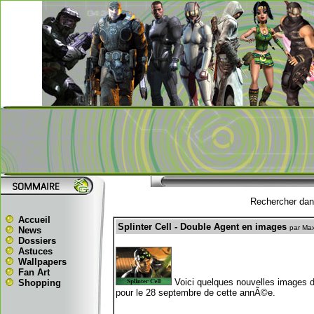
Rechercher dans
Accueil
Splinter Cell - Double Agent en images
par Ma
News
Dossiers
Astuces
Wallpapers
Fan Art
Voici quelques nouvelles images de
Shopping
pour le 28 septembre de cette annÃ©e.