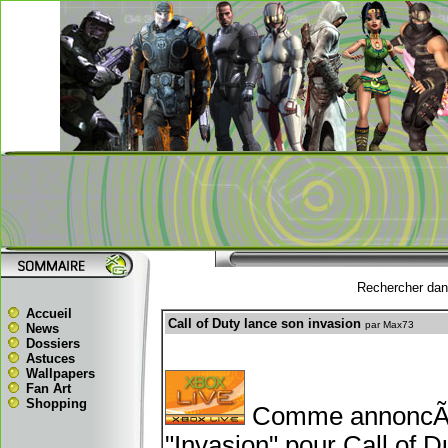
Rechercher dans
Accueil
Call of Duty lance son invasion
par Max73
News
Dossiers
Astuces
Wallpapers
Fan Art
Shopping
Comme annoncÃ© i
"Invasion" pour Call of D