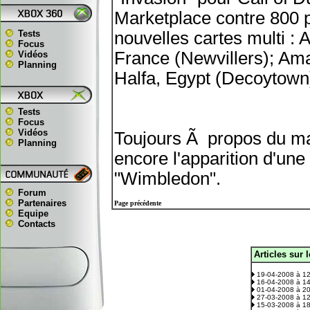
Marketplace contre 800 p
Tests
nouvelles cartes multi : 
Focus
France (Newvillers); Am
Vidéos
Planning
Halfa, Egypt (Decoytown)
Tests
Focus
Vidéos
Toujours Ã propos du ma
Planning
encore l'apparition d'un
"Wimbledon".
Forum
Partenaires
Page précédente
Equipe
Contacts
Articles sur 
.
19-04-2008 à 1
16-04-2008 à 1
01-04-2008 à 2
27-03-2008 à 1
15-03-2008 à 1