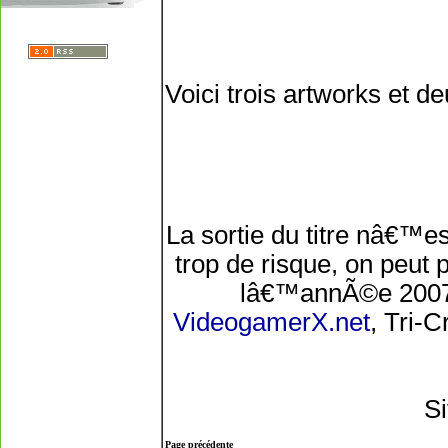
Voici trois artworks et d
La sortie du titre nâ€™
trop de risque, on peut
lâ€™annÃ©e 2007
VideogamerX.net
, Tri-
Si
Page précédente