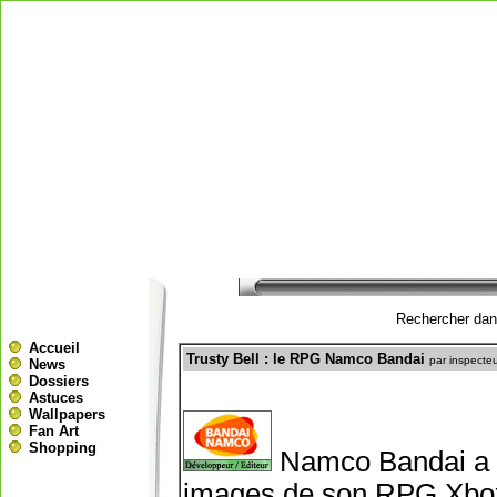
Rechercher dans
Accueil
Trusty Bell : le RPG Namco Bandai
par inspecte
News
Dossiers
Astuces
Wallpapers
Fan Art
Shopping
Namco Bandai a en
images de son RPG Xbox 