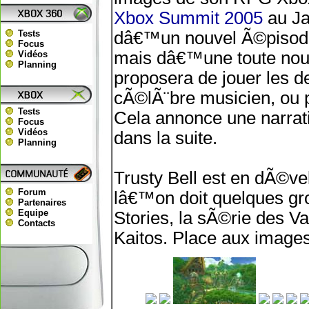
Xbox Summit 2005
au Ja
Tests
dâ€™un nouvel Ã©pisode
Focus
mais dâ€™une toute nouve
Vidéos
Planning
proposera de jouer les d
cÃ©lÃ¨bre musicien, ou 
Tests
Cela annonce une narrat
Focus
Vidéos
dans la suite.
Planning
Trusty Bell est en dÃ©v
Forum
lâ€™on doit quelques gr
Partenaires
Equipe
Stories, la sÃ©rie des Va
Contacts
Kaitos. Place aux images