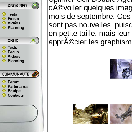
dÃ©voiler quelques image
Tests
mois de septembre. Ces 
Focus
sont pas nouvelles, pui
Vidéos
Planning
en petite taille, mais leu
apprÃ©cier les graphism
Tests
Focus
Vidéos
Planning
Forum
Partenaires
Equipe
Contacts