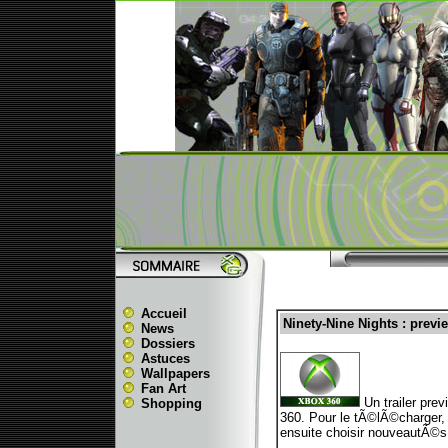
Accueil
Ninety-Nine Nights : previe
News
Dossiers
Astuces
Wallpapers
Fan Art
Un trailer pre
Shopping
360. Pour le tÃ©lÃ©charger, 
ensuite choisir nouveautÃ©s 