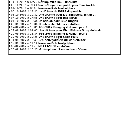
14-11-2007 à 13:22
DÃ©mo multi pou TimeShift
09-11-2007 à 09:24
Une dÃ©mo et un patch pour Two Worlds
01-11-2007 à 10:03
NouveautÃ©s Marketplace
09-10-2007 à 17:42
La dÃ©mo de PGR4 disponible
08-10-2007 à 19:32
Une dÃ©mo pour les Simpsons, pinaise !
04-10-2007 à 14:58
Une dÃ©mo pour Bee Movie
01-10-2007 à 10:48
Un add-on pour Blue Dragon
25-09-2007 à 16:38
Crash of the Titans en dÃ©mo
22-09-2007 à 13:01
TGS 2007 Bringing it Home : jour 2
21-09-2007 à 08:07
Une dÃ©mo pour Viva PiÃ±ata Party Animals
20-09-2007 à 13:34
TGS 2007 Bringing it Home : jour 1
17-09-2007 à 12:36
Une dÃ©mo pour Sega Rally
14-09-2007 à 13:41
Les nouveautÃ©s du Marketplace
12-09-2007 à 11:14
NouveautÃ©s Marketplace
06-09-2007 à 11:40
NBA LIVE 08 en dÃ©mo
30-08-2007 à 15:27
Marketplace : 2 nouvelles dÃ©mos