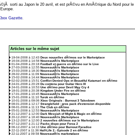
©jÃ sorti au Japon le 20 avril, et est prÃ©vu en AmÃ©rique du Nord pour le 
 Europe.
 Xbox Gazette
.
Articles sur le même sujet
.
19-04-2008 à 12:43
Deux nouvelles dÃ©mos sur le Marketplace
16-04-2008 à 14:58
NouveautÃ©s Marketplace
01-04-2008 à 20:18
Football et guerre en dÃ©mo sur le Live
27-03-2008 à 12:55
NouveautÃ©s Marketplace
15-03-2008 à 18:30
NouveautÃ©s Marketplace
28-02-2008 à 11:09
NouveautÃ©s Marketplace
15-02-2008 à 14:44
NouveautÃ©s Marketplace
02-02-2008 à 15:51
Conflict Denied Ops et Beautiful Katamari en dÃ©mo
24-01-2008 à 20:28
Du contenu pour Guitar Hero III
24-01-2008 à 10:53
Une dÃ©mo pour Devil May Cry 4
18-01-2008 à 20:38
Kingdom Under Fire en dÃ©mo
17-01-2008 à 10:45
NouveautÃ©s Marketplace
15-01-2008 à 11:10
Turok en dÃ©mo
10-01-2008 à 09:06
Xbox Originals : Burnout 3 Takedown
08-01-2008 à 12:17
Stranglehold : gros pack d'extension disponible
08-01-2008 à 11:13
The Club en dÃ©mo
05-01-2008 à 12:53
NouveautÃ©s Marketplace
21-12-2007 à 12:00
Dark Messiah of Might & Magic en dÃ©mo
20-12-2007 à 18:40
NouveautÃ©s Marketplace
13-12-2007 à 12:00
2 nouvelles dÃ©mos sur le Marketplace
07-12-2007 à 21:12
Packs dispo pour Forza 2
06-12-2007 à 14:13
Une dÃ©mo pour Burnout Paradise
22-11-2007 à 11:36
Half-Life 2 - Episode 2 en dÃ©mo
22-11-2007 à 09:58
NouveautÃ©s marketplace