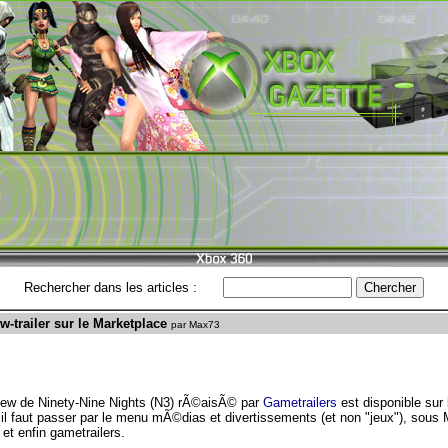
Rechercher dans les articles :
w-trailer sur le Marketplace
par Max73
view de Ninety-Nine Nights (N3) rÃ©aisÃ© par
Gametrailers
est disponible sur
il faut passer par le menu mÃ©dias et divertissements (et non "jeux"), sous
et enfin gametrailers.