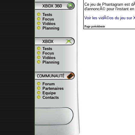
Ce jeu de Phantagram est dÃ
d'annoncÃ© pour l'instant en
Tests
Voir les vidÃ©os du jeu sur
Focus
Vidéos
Page précédente
Planning
Tests
Focus
Vidéos
Planning
Forum
Partenaires
Equipe
Contacts