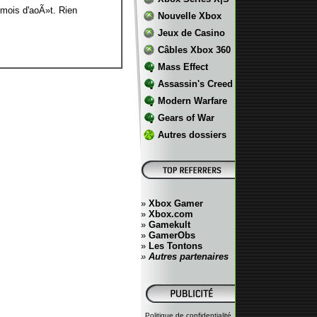
mois d'aoÃ»t. Rien
Nouvelle Xbox
Jeux de Casino
Câbles Xbox 360
Mass Effect
Assassin's Creed
Modern Warfare
Gears of War
Autres dossiers
»
Xbox Gamer
»
Xbox.com
»
Gamekult
»
GamerObs
»
Les Tontons
»
Autres partenaires
Politique de confidentialité