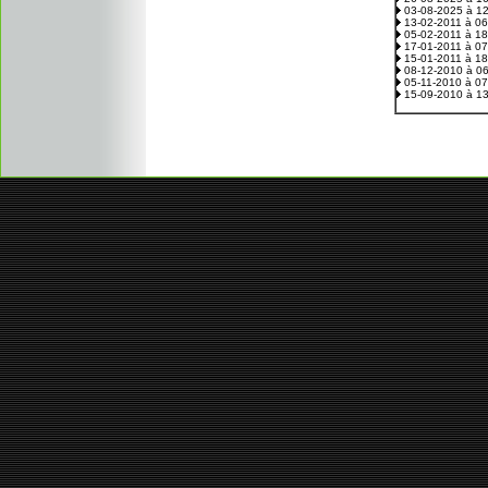
03-08-2025 à 1
13-02-2011 à 0
05-02-2011 à 1
17-01-2011 à 0
15-01-2011 à 1
08-12-2010 à 0
05-11-2010 à 0
15-09-2010 à 1