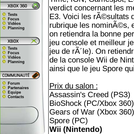
verdict concernant les m
Tests
E3. Voici les rÃ©sultats
Focus
rubrique les nominÃ©s, e
Vidéos
Planning
on retiendra la bonne p
jeu console et meilleur j
Tests
jeu de rÃ´le). On retien
Focus
Vidéos
de la console Wii de Nint
Planning
ainsi que le jeu Spore qu
Forum
Prix du salon :
Partenaires
Equipe
Assassin's Creed (PS3)
Contacts
BioShock (PC/Xbox 360)
Gears of War (Xbox 360
Spore (PC)
Wii (Nintendo)