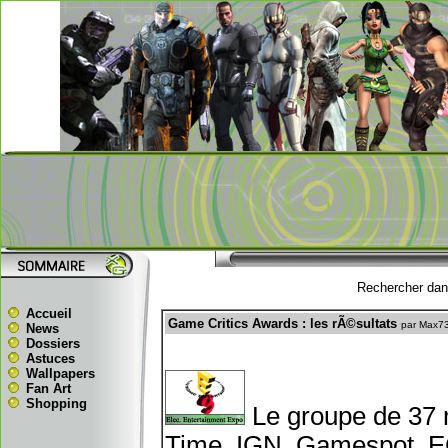
Rechercher dans
Accueil
Game Critics Awards : les rÃ©sultats
par Max7
News
Dossiers
Astuces
Wallpapers
Fan Art
Shopping
Le groupe de 37
Time, IGN, Gamespot, E