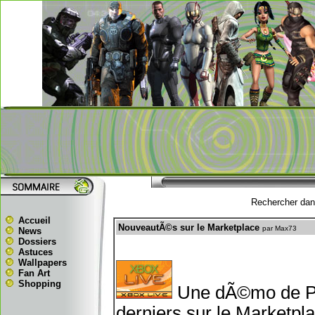
Rechercher dans
Accueil
NouveautÃ©s sur le Marketplace
par Max73
News
Dossiers
Astuces
Wallpapers
Fan Art
Shopping
Une dÃ©mo de Per
derniers sur le Marketpl