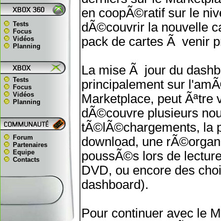
en coopÃ©ratif sur le n
Tests
dÃ©couvrir la nouvelle ca
Focus
pack de cartes Ã venir 
Vidéos
Planning
La mise Ã jour du dashbo
Tests
principalement sur l'am
Focus
Vidéos
Marketplace, peut Ãªtre 
Planning
dÃ©couvre plusieurs nou
tÃ©lÃ©chargements, la po
Forum
download, une rÃ©organi
Partenaires
Equipe
poussÃ©s lors de lecture
Contacts
DVD, ou encore des choi
dashboard).
Pour continuer avec le M