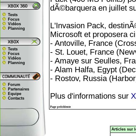
dÃ©barquera en juillet s
Tests
Focus
L'Invasion Pack, destin
Vidéos
Planning
Microsoft et proposera ci
- Antoville, France (Cro
Tests
- St. Louet, France (Newv
Focus
Vidéos
- Amaye sur Seulles, Fr
Planning
- Alam Halfa, Egypt (De
- Rostov, Russia (Harbor
Forum
Partenaires
Equipe
Plus d'informations sur
X
Contacts
Page précédente
Articles sur 
.