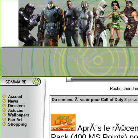
Rechercher dans
Accueil
Du contenu Ã venir pour Call of Duty 2
par Ma
News
Dossiers
Astuces
Wallpapers
Fan Art
Shopping
AprÃ¨s le rÃ©cent
Pack (400 MS Points) pour