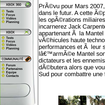
PrÃ©vu pour Mars 2007, 
Tests
dans le futur. A cette Ã
Focus
les opÃ©rations miliaire
Vidéos
Planning
incarnerez Jack Carpen
appartenant Ã la Mantel
Tests
vÃ©hicules haute technol
Focus
Vidéos
performances et Ã leur s
Planning
lâ€™armÃ©e Mantel sont l
dictateurs et les ennemis
Forum
dÃ©butera alors que v
Partenaires
Equipe
Sud pour combattre une f
Contacts