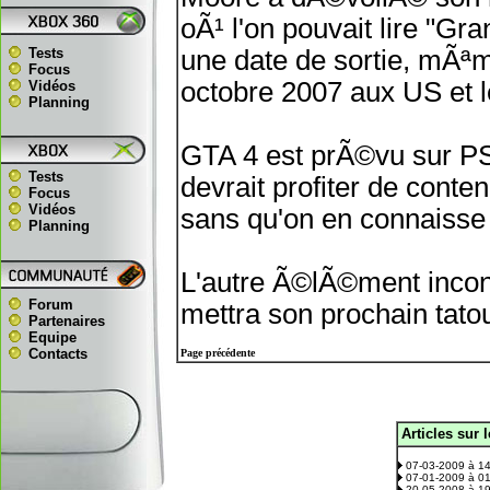
oÃ¹ l'on pouvait lire "G
Tests
une date de sortie, mÃªme
Focus
octobre 2007 aux US et l
Vidéos
Planning
GTA 4 est prÃ©vu sur PS3
Tests
devrait profiter de cont
Focus
Vidéos
sans qu'on en connaisse p
Planning
L'autre Ã©lÃ©ment incon
Forum
mettra son prochain tato
Partenaires
Equipe
Contacts
Page précédente
Articles sur 
.
07-03-2009 à 1
07-01-2009 à 0
20-05-2008 à 1