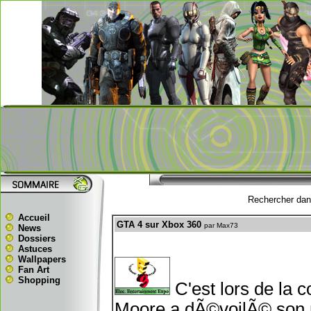
Rechercher dans
Accueil
GTA 4 sur Xbox 360
par Max73
News
Dossiers
Astuces
Wallpapers
Fan Art
Shopping
C'est lors de la 
Moore a dÃ©voilÃ© son n