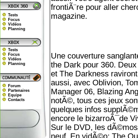
frontiÃ¨re pour aller ch
magazine.
Tests
Focus
Vidéos
Planning
Tests
Une couverture sanglant
Focus
Vidéos
the Dark pour 360. Deu
Planning
et The Darkness raviront
aussi, avec Oblivion, Tom
Forum
Manager 06, Blazing Ange
Partenaires
Equipe
notÃ©, tous ces jeux sont
Contacts
quelques infos supplÃ©m
encore le bizarroÃ¯de V
Sur le DVD, les dÃ©mos d
neuf. En vidÃ©o: The Ou