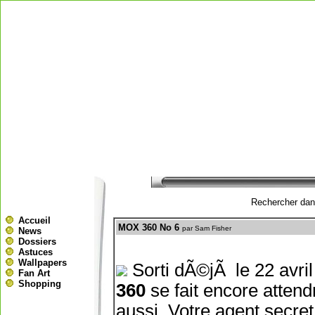
Rechercher dans
Accueil
MOX 360 No 6
par Sam Fisher
News
Dossiers
Astuces
Wallpapers
Sorti dÃ©jÃ le 22 avr
Fan Art
Shopping
360
se fait encore atten
aussi. Votre agent secret