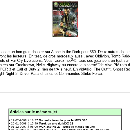
nonce un bon gros dossier sur Alone in the Dark pour 360. Deux autres dos
nt les lecteurs. En test, de gros morceaux aussi, avec Oblivion, Tomb Raider
s et Far Cry Evolutions. Vous l'aurez notÃ©, tous ces jeux sont en test sur 
ires sur Crackdown, Hell's Highway ou encore le bizarroÃ¯de Viva PiÃ±ata 
GR 3 et Call of Duty 2, rien de trÃ¨s neuf. En vidÃ©o: The Outfit, Ghost R
t Night 3, Driver Parallel Lines et Commandos Strike Force.
Articles sur le même sujet
.
19-02-2008 à 16:37
Nouvelle formule pour le MOX 360
25-01-2008 à 15:49
Turok en une du MOX 29
01-12-2007 à 08:00
MOX 360 No 27 : Effet de masse en une
01-11-2007 à 20:02
MOX 360 No 26: Un nouvel appel du devoir en une