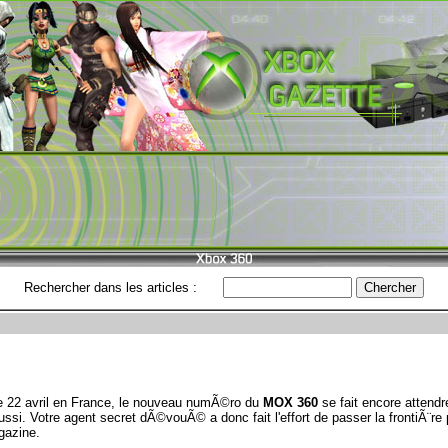
Rechercher dans les articles :
 22 avril en France, le nouveau numÃ©ro du
MOX 360
se fait encore attendr
si. Votre agent secret dÃ©vouÃ© a donc fait l'effort de passer la frontiÃ¨re 
gazine.