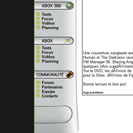
Tests
Focus
Vidéos
Planning
Tests
Focus
Une couverture sanglante an
Vidéos
Human et The Darkness raviro
Planning
FM Manager 06, Blazing Angel
quelques infos supplÃ©menta
Sur le DVD, les dÃ©mos de P
pour la Xbox: dÃ©mos de Figh
Forum
Bonne lecture et bon jeu!
Partenaires
Equipe
Page précédente
Contacts