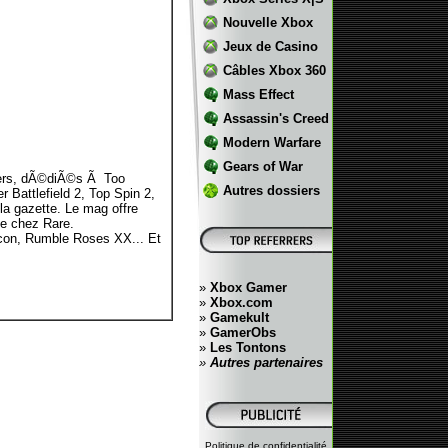
Nouvelle Xbox
Jeux de Casino
Câbles Xbox 360
Mass Effect
Assassin's Creed
Modern Warfare
Gears of War
siers, dÃ©diÃ©s Ã Too
Autres dossiers
 Battlefield 2, Top Spin 2,
la gazette. Le mag offre
de chez Rare.
econ, Rumble Roses XX... Et
»
Xbox Gamer
»
Xbox.com
»
Gamekult
»
GamerObs
»
Les Tontons
»
Autres partenaires
Politique de confidentialité