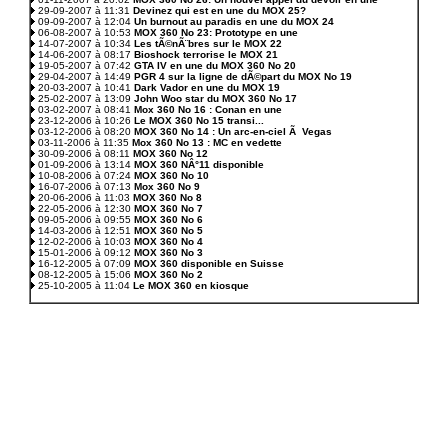
29-09-2007 à 11:31
Devinez qui est en une du MOX 25?
09-09-2007 à 12:04
Un burnout au paradis en une du MOX 24
06-08-2007 à 10:53
MOX 360 No 23: Prototype en une
14-07-2007 à 10:34
Les tÃ©nÃ¨bres sur le MOX 22
14-06-2007 à 08:17
Bioshock terrorise le MOX 21
19-05-2007 à 07:42
GTA IV en une du MOX 360 No 20
29-04-2007 à 14:49
PGR 4 sur la ligne de dÃ©part du MOX No 19
20-03-2007 à 10:41
Dark Vador en une du MOX 19
25-02-2007 à 13:09
John Woo star du MOX 360 No 17
03-02-2007 à 08:41
Mox 360 No 16 : Conan en une
23-12-2006 à 10:26
Le MOX 360 No 15 transi...
03-12-2006 à 08:20
MOX 360 No 14 : Un arc-en-ciel Ã Vegas
03-11-2006 à 11:35
Mox 360 No 13 : MC en vedette
30-09-2006 à 08:11
MOX 360 No 12
01-09-2006 à 13:14
MOX 360 NÂ°11 disponible
10-08-2006 à 07:24
MOX 360 No 10
16-07-2006 à 07:13
Mox 360 No 9
20-06-2006 à 11:03
MOX 360 No 8
22-05-2006 à 12:30
MOX 360 No 7
09-05-2006 à 09:55
MOX 360 No 6
14-03-2006 à 12:51
MOX 360 No 5
12-02-2006 à 10:03
MOX 360 No 4
15-01-2006 à 09:12
MOX 360 No 3
16-12-2005 à 07:09
MOX 360 disponible en Suisse
08-12-2005 à 15:06
MOX 360 No 2
25-10-2005 à 11:04
Le MOX 360 en kiosque