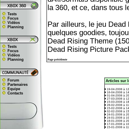
la 360, et ce, dans tous 
Tests
Focus
Par ailleurs, le jeu Dead
Vidéos
Planning
quelques goodies, toujou
Dead Rising Theme (150 
Tests
Dead Rising Picture Pac
Focus
Vidéos
Planning
Page précédente
Forum
Articles sur 
.
Partenaires
Equipe
19-04-2008 à 1
16-04-2008 à 1
Contacts
01-04-2008 à 2
27-03-2008 à 1
15-03-2008 à 1
28-02-2008 à 1
15-02-2008 à 1
02-02-2008 à 1
24-01-2008 à 2
24-01-2008 à 1
18-01-2008 à 2
17-01-2008 à 1
15-01-2008 à 1