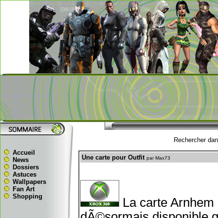
Rechercher dans
Accueil
Une carte pour Outfit
par Max73
News
Dossiers
Astuces
Wallpapers
Fan Art
Shopping
La carte Arnhem 
dÃ©sormais disponible g