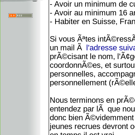
- Avoir un minimum de cu
- Avoir au minimum 16 a
- Habiter en Suisse, Fra
Si vous Ãªtes intÃ©ress
un mail Ã
l'adresse suiv
prÃ©cisant le nom, l'Ã¢
coordonnÃ©es, et surtout 
personnelles, accompa
personnellement (rÃ©elle
Nous terminons en prÃ©ci
entendez par lÃ que n
donc bien Ã©videmment p
jeunes recrues devront o