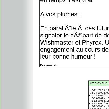
en temps il est vrai.
A vos plumes !
En parallÃ¨le Ã ces futu
signaler le dÃ©part de d
Wishmaster et Phyrex. U
engagement au cours de c
leur bonne humeur !
Page précédente
Articles sur 
.
16-11-2008 à 1
25-04-2008 à 0
19-03-2007 à 1
13-03-2007 à 1
31-12-2006 à 1
24-12-2006 à 0
22-12-2006 à 1
24-11-2006 à 1