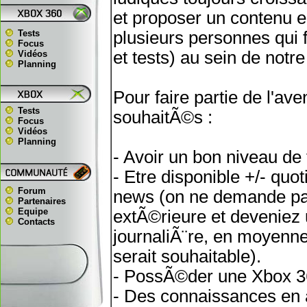
et proposer un contenu e
Tests
plusieurs personnes qui
Focus
et tests) au sein de notr
Vidéos
Planning
Pour faire partie de l'av
Tests
souhaitÃ©s :
Focus
Vidéos
Planning
- Avoir un bon niveau de
- Etre disponible +/- qu
Forum
news (on ne demande pas
Partenaires
Equipe
extÃ©rieure et deveniez
Contacts
journaliÃ¨re, en moyen
serait souhaitable).
- PossÃ©der une Xbox 36
- Des connaissances en a