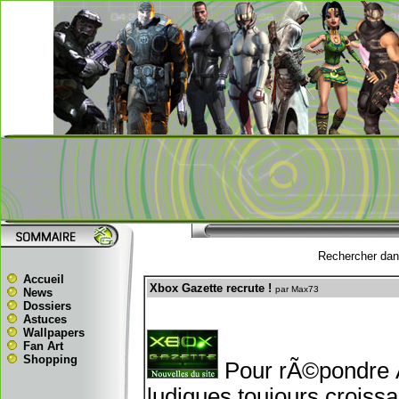
Rechercher dans
Accueil
Xbox Gazette recrute !
par Max73
News
Dossiers
Astuces
Wallpapers
Fan Art
Shopping
Pour rÃ©pondre Ã
ludiques toujours croiss