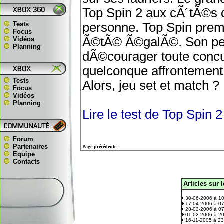
Top Spin 2 aux cÃ´tÃ©s d
Tests
personne. Top Spin prem
Focus
Ã©tÃ© Ã©galÃ©. Son petit
Vidéos
Planning
dÃ©courager toute concu
quelconque affrontement
Tests
Alors, jeu set et match 
Focus
Vidéos
Planning
Lire le test de Top Spin 
Forum
Partenaires
Page précédente
Equipe
Contacts
Articles sur 
.
30-06-2006 à 1
17-04-2006 à 0
28-03-2006 à 0
01-02-2006 à 2
16-11-2005 à 2