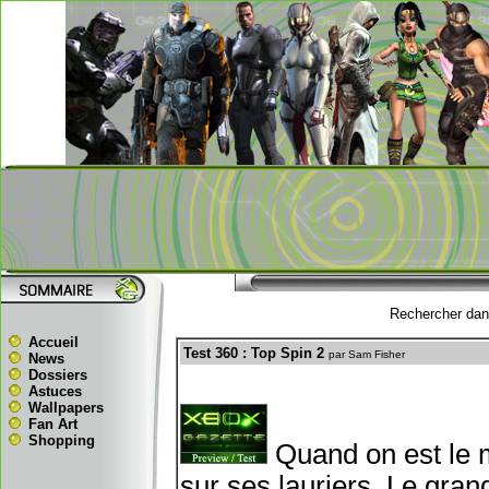
Rechercher dans
Accueil
Test 360 : Top Spin 2
par Sam Fisher
News
Dossiers
Astuces
Wallpapers
Fan Art
Shopping
Quand on est le m
sur ses lauriers. Le gran