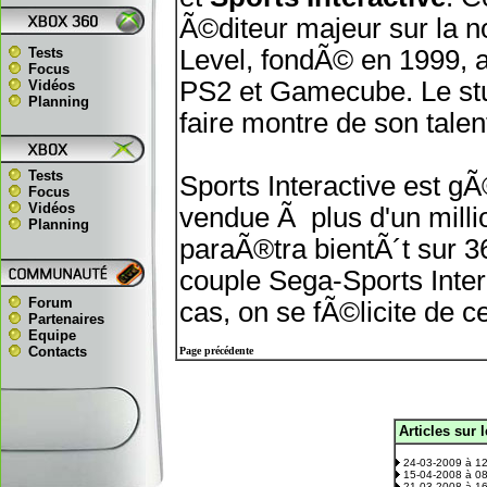
Ã©diteur majeur sur la 
Tests
Level, fondÃ© en 1999, a
Focus
PS2 et Gamecube. Le stud
Vidéos
Planning
faire montre de son talen
Tests
Sports Interactive est g
Focus
Vidéos
vendue Ã plus d'un milli
Planning
paraÃ®tra bientÃ´t sur 
couple Sega-Sports Inte
Forum
cas, on se fÃ©licite de ce
Partenaires
Equipe
Contacts
Page précédente
Articles sur 
.
24-03-2009 à 1
15-04-2008 à 0
21-03-2008 à 1