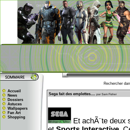
Rechercher dans
Accueil
Sega fait des emplettes....
par Sam Fisher
News
Dossiers
Astuces
Wallpapers
Fan Art
Shopping
Et achÃ¨te deux 
et
Sports Interactive
. C