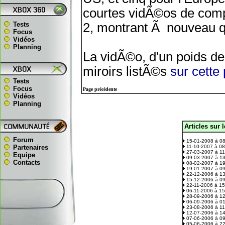
courtes vidÃ©os de compt
Tests
2, montrant Ã nouveau 
Focus
Vidéos
Planning
La vidÃ©o, d'un poids de 
miroirs listÃ©s
sur cette
Tests
Focus
Page précédente
Vidéos
Planning
Articles sur 
.
Forum
15-01-2008 à 0
Partenaires
11-10-2007 à 0
27-03-2007 à 1
Equipe
09-03-2007 à 1
Contacts
08-02-2007 à 1
19-01-2007 à 0
22-12-2006 à 1
15-12-2006 à 0
22-11-2006 à 1
06-11-2006 à 1
28-09-2006 à 1
06-09-2006 à 0
23-08-2006 à 1
12-07-2006 à 1
07-06-2006 à 0
05-06-2006 à 2