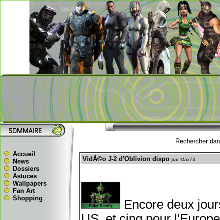
Rechercher dans
Accueil
VidÃ©o J-2 d'Oblivion dispo
par Max73
News
Dossiers
Astuces
Wallpapers
Fan Art
Shopping
Encore deux jours
US, et cinq pour l'Europ