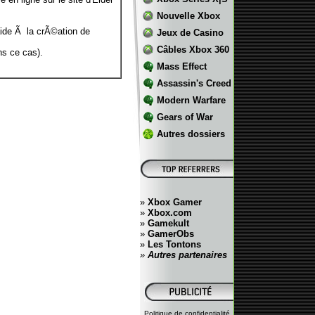
Nouvelle Xbox
'aide Ã la crÃ©ation de
Jeux de Casino
Câbles Xbox 360
ns ce cas).
Mass Effect
Assassin's Creed
Modern Warfare
Gears of War
Autres dossiers
»
Xbox Gamer
»
Xbox.com
»
Gamekult
»
GamerObs
»
Les Tontons
»
Autres partenaires
Politique de confidentialité