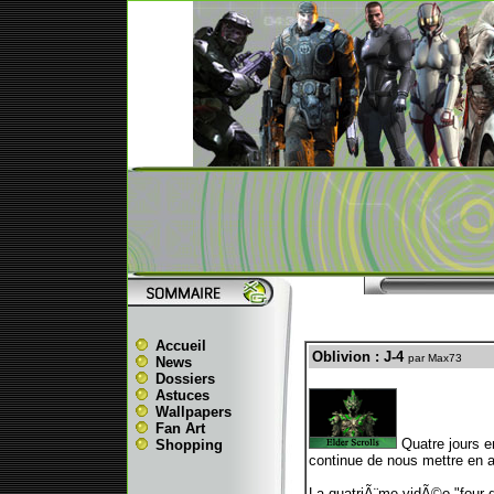
Accueil
Oblivion : J-4
par Max73
News
Dossiers
Astuces
Wallpapers
Fan Art
Quatre jours en
Shopping
continue de nous mettre en 
La quatriÃ¨me vidÃ©o "four da