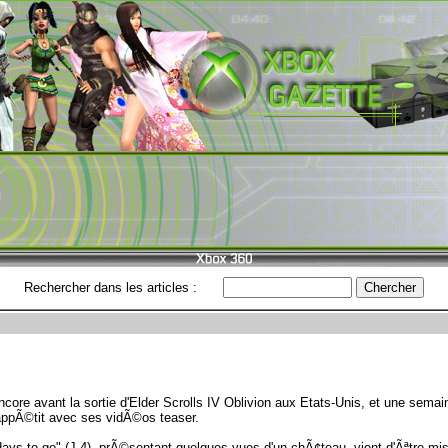
Rechercher dans les articles :
core avant la sortie d'Elder Scrolls IV Oblivion aux Etats-Unis, et une semai
appÃ©tit avec ses vidÃ©os teaser.
ys to go" (J-4), prÃ©sentant quelques vues d'un chÃ¢teau, vient d'Ãªtre mise 