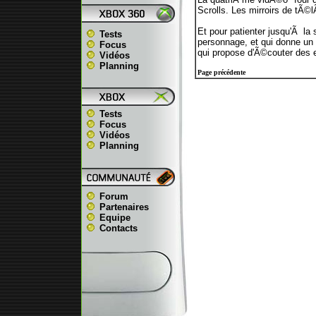
Scrolls. Les mirroirs de tÃ©l
Et pour patienter jusqu'Ã la s
Tests
personnage, et qui donne un 
Focus
qui propose d'Ã©couter des e
Vidéos
Planning
Page précédente
Tests
Focus
Vidéos
Planning
Forum
Partenaires
Equipe
Contacts