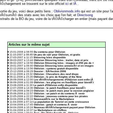
Ã©chargement se trouvent sur le site officiel
ici
et
lÃ
.
ortie du jeu, voici deux petits liens :
Oblivionmods.info
qui est un site pour l
rÃ©sumÃ© des stats avec les choix que l'on fait; et
Directsong
xtraits de la BO du jeu, voire de la tÃ©lÃ©charger en entier (mais payant da
Articles sur le même sujet
.
15-01-2008 à 08:55
Du contenu pour Oblivion
11-10-2007 à 08:49
Un peu de rab' pour Oblivion, et gratis
27-03-2007 à 11:15
Shivering Isles disponible
09-03-2007 à 13:44
Oblivion Shivering Isles : trailer, date et prix
08-02-2007 à 19:56
Oblivion Shivering Isles : images et 250 pts de +
19-01-2007 à 09:40
Oblivion Shivering Isles annoncÃ© et en images
22-12-2006 à 13:56
Oblivion : contenu gratuit disponible
15-12-2006 à 09:29
Dossier : SÃ©lection 2006
22-11-2006 à 15:32
Oblivion : Chevaliers des neuf dispo
06-11-2006 à 15:29
Oblivion : le prix de Knights of the Nine
28-09-2006 à 12:00
Les tÃ©lÃ©chargements d'Oblivion sont enfin lÃ
06-09-2006 à 01:09
Oblivion : les plug-ins en franÃ§ais pour bientÃ´t
23-08-2006 à 11:30
Le patch d'Oblivion enfin disponible
12-07-2006 à 14:36
Oblivion : le patch franÃ§ais pour bientÃ´t
07-06-2006 à 09:23
Oblivion : le patch mais pour la version anglaise
05-06-2006 à 22:57
Oblivion : un patch et du contenu Ã venir
22-05-2006 à 22:22
Oblivion : nouveau contenu pour les pirates
24-04-2006 à 09:24
NouveautÃ©s sur le Marketplace
11-04-2006 à 07:14
La population de Tamriel en nette croissance
10-04-2006 à 17:45
Oblivion : patch et contenu Ã venir
04-04-2006 à 10:24
Nouveau tÃ©lÃ©chargement payant pour Oblivion
01-04-2006 à 10:37
Le Marketplace en chiffres
30-03-2006 à 09:01
Test : The Elder Scrolls IV - Oblivion