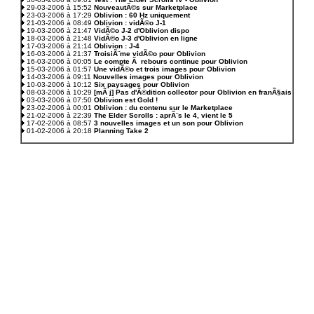
29-03-2006 à 15:52
NouveautÃ©s sur Marketplace
23-03-2006 à 17:29
Oblivion : 60 Hz uniquement
21-03-2006 à 08:49
Oblivion : vidÃ©o J-1
19-03-2006 à 21:47
VidÃ©o J-2 d'Oblivion dispo
18-03-2006 à 21:48
VidÃ©o J-3 d'Oblivion en ligne
17-03-2006 à 21:14
Oblivion : J-4
16-03-2006 à 21:37
TroisiÃ¨me vidÃ©o pour Oblivion
16-03-2006 à 00:05
Le compte Ã rebours continue pour Oblivion
15-03-2006 à 01:57
Une vidÃ©o et trois images pour Oblivion
14-03-2006 à 09:11
Nouvelles images pour Oblivion
10-03-2006 à 10:12
Six paysages pour Oblivion
08-03-2006 à 10:29
[mÃ j] Pas d'Ã©dition collector pour Oblivion en franÃ§ais
03-03-2006 à 07:50
Oblivion est Gold !
23-02-2006 à 00:01
Oblivion : du contenu sur le Marketplace
21-02-2006 à 22:39
The Elder Scrolls : aprÃ¨s le 4, vient le 5
17-02-2006 à 08:57
3 nouvelles images et un son pour Oblivion
01-02-2006 à 20:18
Planning Take 2