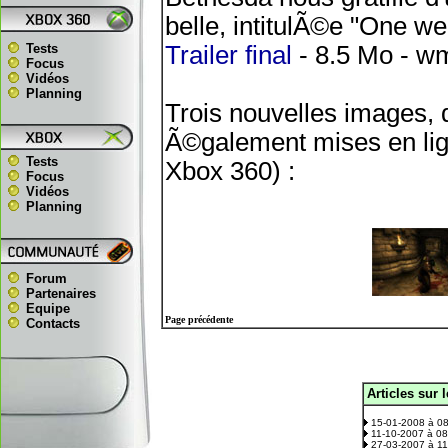
belle, intitulÃ©e "One we
Tests
Trailer final
- 8.5 Mo - w
Focus
Vidéos
Planning
Trois nouvelles images, 
Ã©galement mises en lig
Tests
Xbox 360) :
Focus
Vidéos
Planning
Forum
Partenaires
Equipe
Page précédente
Contacts
Articles sur 
.
15-01-2008 à 0
11-10-2007 à 0
27-03-2007 à 1