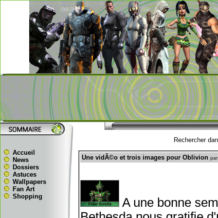
Rechercher dans
Accueil
Une vidÃ©o et trois images pour Oblivion
par
News
Dossiers
Astuces
Wallpapers
Fan Art
Shopping
A une bonne semai
Bethesda nous gratifie d