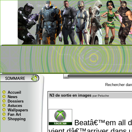
Rechercher dans
Accueil
N3 de sortie en images
par Peluche
News
Dossiers
Astuces
Wallpapers
Fan Art
Shopping
Beatâ€™em all de
vient dâ€™arriver dans 