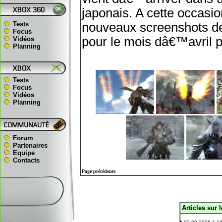
japonais. A cette occas
Tests
nouveaux screenshots de 
Focus
pour le mois dâ€™avril 
Vidéos
Planning
Tests
Focus
Vidéos
Planning
Forum
Partenaires
Equipe
Contacts
Page précédente
Articles sur 
.