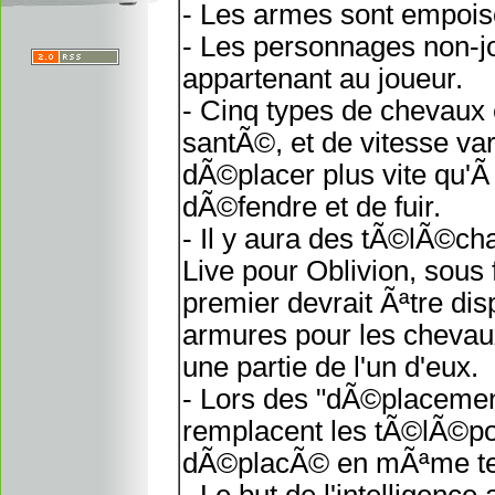
- Les armes sont empoi
- Les personnages non-jo
appartenant au joueur.
- Cinq types de chevaux 
santÃ©, et de vitesse va
dÃ©placer plus vite qu'Ã
dÃ©fendre et de fuir.
- Il y aura des tÃ©lÃ©
Live pour Oblivion, sous
premier devrait Ãªtre di
armures pour les chevaux
une partie de l'un d'eux.
- Lors des "dÃ©placement
remplacent les tÃ©lÃ©por
dÃ©placÃ© en mÃªme temp