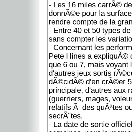
- Les 16 miles carrÃ© de 
donnÃ©e pour la surface d
rendre compte de la gra
- Entre 40 et 50 types d
sans compter les variat
- Concernant les perfor
Pete Hines a expliquÃ© 
que 6 ou 7, mais voyant 
d'autres jeux sortis rÃ
dÃ©cidÃ© d'en crÃ©er 50
principale, d'autres aux 
(guerriers, mages, voleur
relatifs Ã des quÃªtes o
secrÃ¨tes.
- La date de sortie offi