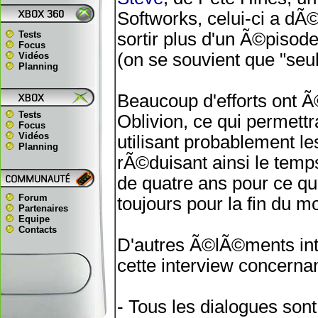
Softworks, celui-ci a dÃ©
Tests
sortir plus d'un Ã©pisod
Focus
(on se souvient que "seul
Vidéos
Planning
Beaucoup d'efforts ont Ã
Tests
Oblivion, ce qui permett
Focus
Vidéos
utilisant probablement 
Planning
rÃ©duisant ainsi le tem
de quatre ans pour ce qu
Forum
toujours pour la fin du 
Partenaires
Equipe
Contacts
D'autres Ã©lÃ©ments in
cette interview concernan
- Tous les dialogues sont