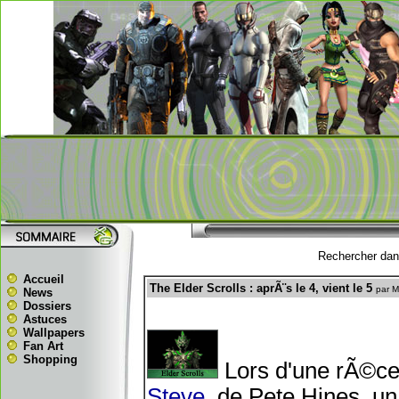
Rechercher dans
Accueil
The Elder Scrolls : aprÃ¨s le 4, vient le 5
par 
News
Dossiers
Astuces
Wallpapers
Fan Art
Shopping
Lors d'une rÃ©c
Steve
, de Pete Hines, u